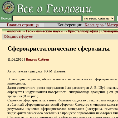
Поиск
Главная страница
Конференции:
Календарь
/
Матер
Геология
Геохимические науки
Кристаллография
|
Словарны
>>
>>
Обсудить в форуме
Сферокристаллические сферолиты
11.06.2006 |
Виктор Слётов
Автор текста и рисунка: Ю. М. Дымков
Новые центры роста, образовавшиеся на поверхности сферокристалла 
зарождения.
Закон совместного роста сферолитов был рассмотрен А. В. Шубниковым [
образуется индукционная поверхность гиперболоида вращения ( см. 
вращения (В на рис.).
Строение сферокристаллов имеет большое сходство с текстурами жидких 
в обычный сферокристаллический сферолит. Сходство с жидкими кристал
результаты изучения сферокристаллов минералов (настурана, гематит
жидкокристаллического состояния в процессе образования некоторых ми
Сферолиты поздних зарождений в объеме раннего сферолита имеют фо