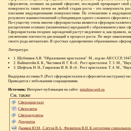
сферолитов, осевших на ранний сферолит, последний прекращает свой 
поверхность таких почек на любой стадии роста - это поверхность ро
плоскими индукционными поверхностями. По отношению к индукционн
результате взаимоотношений субиндивидов одного сложного сферолита с
По-существу очень многие сферокристаллы являются сферокристаллически
расщепления осевших (захваченных) зародышей с образованием узких сф
Сферокристаллы поздних зарождений растут медленнее и, как правило, за
увеличении плотности дислокаций в процессе роста. По мере накопления 
своего рода автокатализ. В сростках одновременно образованных сферо
Литература:
1. Шубников А.В. "Образование кристаллов". М., изд-во АН СССР, 1947
2. Вайнштейн Б. К., Чистяков И. Г. В сб.: Рост кристаллов. Т. 5. М., "Наук
3. Шефталь Н. Н., Гаврилова И. В. В сб.: Рост кристаллов. Т. 4. М., "Наук
Выдержка из главы 9. (Рост сферокристаллов и сферолитов настурана) час
Приводится с небольшими сокращениями.
Источник:
Интернет-публикация на сайте:
mindraw.web.ru
См. также
Сферокристалл
Сферолиты
Сфероидолиты
Дендриты
Дымков Ю.М., Слётов В.А., Филиппов В.Н. К онтогении спирально