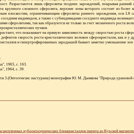
рост. Разрастаются лишь сферолиты поздних зарождений, покрывая ранний с
ста крупного сложного сферолита, верхние зоны которого состоят из более 
ым плоскостям, ограничивающим сферолиты раннего зарождения, оси L8 сф
 соседним индивидом, а также с субиндивидами соседнего индивида возникае
ми сферолитами, так как образуются не только за счет мозаичного роста вол
ерокристаллических пучков.
растают, что показывает на прямую зависимость между скоростью роста сферо
дефектов скорость роста кристаллических волокон сферокристалла, как и у дру
кристаллов и гипертрофированных зародышей бывает заметно уменьшение зон р
.
а", 1965, с. 163.
а", 1964, с. 39.
ти 3.(Онтогенезис настурана) монографии Ю. М. Дымкова "Природа урановой см
расщепленных кубооктаэдрических блоккристаллов пирита из Курской магнитн