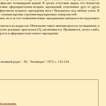
феролит почковидной коркой. В срезах отчетливо видно, что бугристая
мелких сферокристаллов поздних зарождений, отделенных друг от друга
еролитов позднего зарождения могут Находиться под любым углом. В
т сложная картина строения индукционных поверхностей.
окон, но и за счет появления новых зародышевых центров и последующего
литов и их радиусом. Объяснение такого явления кроется, по-видимому, в
гих реальных кристаллов [3], увеличивается. Проявляется, хотя и слабо,
оста в сферокристалле нового зарождения.
оляной руды". - М., "Атомиздат", 1973, с. 132-134.
ой аномалии: