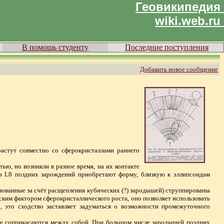
Геовикипедия
wiki.web.ru
В помощь студенту
Последние поступления
Добавить новое сообщение
растут совместно со сферокристаллами раннего
ью, но возникли в разное время, на их контакте
си L8 поздних зарождений приобретают форму, близкую к эллипсоидам
азованные за счёт расщепления кубических (?) зародышей) струппированы
ким фактором сферокристаллического роста, оно позволяет использовать
ы, это сходство заставляет задуматься о возможности промежуточного
не соприкасаются между собой. При большом числе зародышей поздних