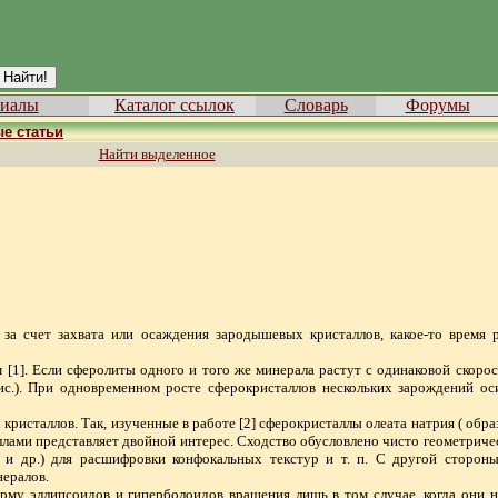
иалы
Каталог ссылок
Словарь
Форумы
е статьи
Найти выделенное
за счет захвата или осаждения зародышевых кристаллов, какое-то время 
1]. Если сферолиты одного и того же минерала растут с одинаковой скорост
рис.). При одновременном росте сферокристаллов нескольких зарождений о
кристаллов. Так, изученные в работе [2] сферокристаллы олеата натрия ( обр
лами представляет двойной интерес. Сходство обусловлено чисто геометричес
а и др.) для расшифровки конфокальных текстур и т. п. С другой сторон
нералов.
рму эллипсоидов и гиперболоидов вращения лишь в том случае, когда они 