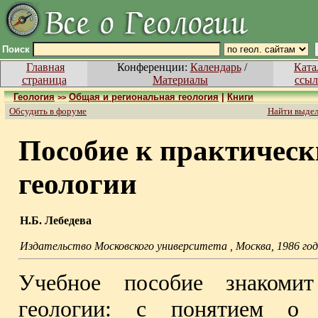
Поиск
Главная
Конференции:
Календарь
/
Ката
страница
Материалы
ссыл
Геология
Общая и региональная геология
|
Книги
>>
Обсудить в форуме
Найти выде
Пособие к практическ
геологии
Н.Б. Лебедева
Издательство Московского университета , Москва, 1986 год,
Учебное пособие знакоми
геологии: с понятием о 