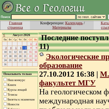
Поиск
Главная
Конференции:
Календарь
/
Ката
страница
Материалы
ссыл
<
Август 2026
Последние поступле
Пн
Вт
Ср
Чт
Пт
Сб
Вс
11)
1
2
3
4
5
6
7
8
9
10
11
12
13
14
15
16
Экологические пр
17
18
19
20
21
22
23
24
25
26
27
28
29
30
образование
31
27.10.2012 16:38 |
М.
Показывать только
Наш конкурс
факультет МГУ
Книги
На геологическом ф
Курсы лекций
Тезисы
международная нау
Билеты к экзаменам
Новости