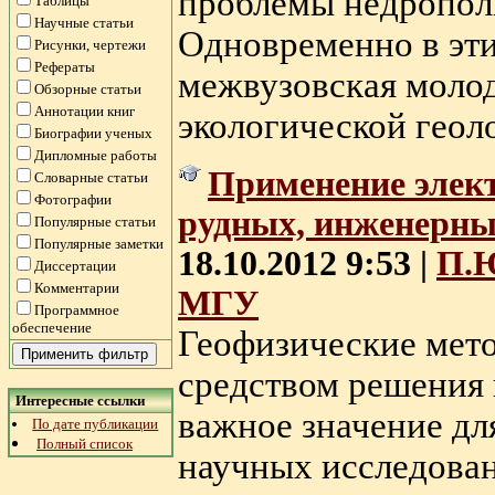
проблемы недрополь
Таблицы
Научные статьи
Одновременно в эти
Рисунки, чертежи
Рефераты
межвузовская моло
Обзорные статьи
Аннотации книг
экологической геоло
Биографии ученых
Дипломные работы
Применение элек
Словарные статьи
Фотографии
рудных, инженерных
Популярные статьи
Популярные заметки
18.10.2012 9:53 |
П.Ю
Диссертации
Комментарии
МГУ
Программное
обеспечение
Геофизические мет
средством решения 
Интересные ссылки
важное значение дл
По дате публикации
Полный список
научных исследован