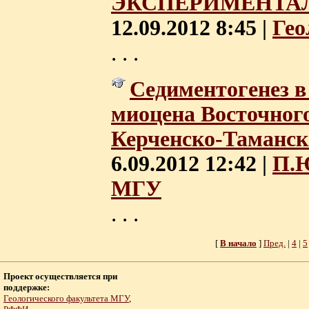
ЭКСПЕРИМЕНТА
12.09.2012 8:45 |
Гео
. . .
Седиментогенез в 
миоцена Восточног
Керченско-Таманск
6.09.2012 12:42 |
П.Ю
МГУ
. . .
[
В начало
]
Пред.
|
4
|
5
Проект осуществляется при
поддержке:
Геологического факультета МГУ
,