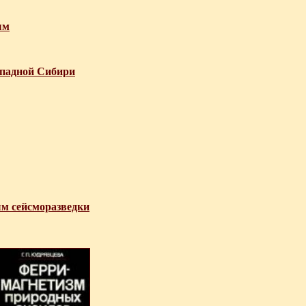
ым
ападной Сибири
ым сейсморазведки