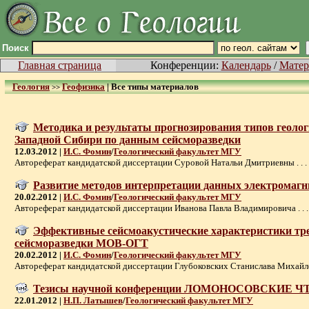
Поиск
Главная страница
Конференции:
Календарь
/
Матер
Геология
Геофизика
|
Все типы материалов
>>
Методика и результаты прогнозирования типов геолог
Западной Сибири по данным сейсморазведки
12.03.2012 |
И.С. Фомин
/
Геологический факультет МГУ
Автореферат кандидатской диссертации Суровой Натальи Дмитриевны . . .
Развитие методов интерпретации данных электромаг
20.02.2012 |
И.С. Фомин
/
Геологический факультет МГУ
Автореферат кандидатской диссертации Иванова Павла Владимировича . . .
Эффективные сейсмоакустические характеристики тр
сейсморазведки МОВ-ОГТ
20.02.2012 |
И.С. Фомин
/
Геологический факультет МГУ
Автореферат кандидатской диссертации Глубоковских Станислава Михайлов
Тезисы научной конференции ЛОМОНОСОВСКИЕ ЧТ
22.01.2012 |
Н.П. Латышев
/
Геологический факультет МГУ