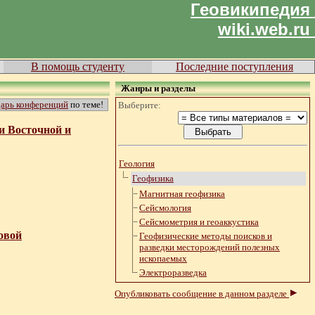
Геовикипедия
wiki.web.ru
В помощь студенту
Последние поступления
Жанры и разделы
дарь конференций
по теме!
Выберите:
и Восточной и
Геология
Геофизика
Магнитная геофизика
Сейсмология
Сейсмометрия и геоаккустика
овой
Геофизические методы поисков и
разведки месторождений полезных
ископаемых
Электроразведка
Опубликовать сообщение в данном разделе