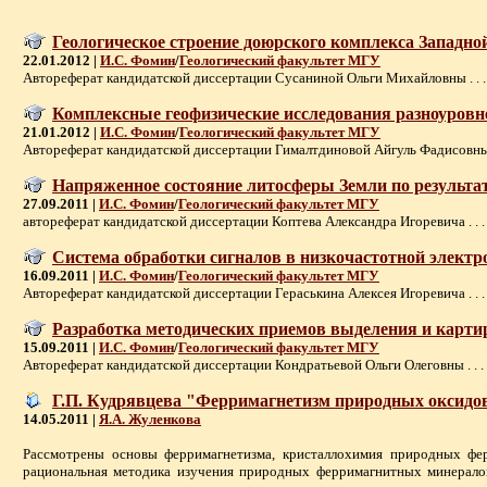
Геологическое строение доюрского комплекса Западн
22.01.2012 |
И.С. Фомин
/
Геологический факультет МГУ
Автореферат кандидатской диссертации Сусаниной Ольги Михайловны . . .
Комплексные геофизические исследования разноуров
21.01.2012 |
И.С. Фомин
/
Геологический факультет МГУ
Автореферат кандидатской диссертации Гималтдиновой Айгуль Фадисовны .
Напряженное состояние литосферы Земли по результ
27.09.2011 |
И.С. Фомин
/
Геологический факультет МГУ
автореферат кандидатской диссертации Коптева Александра Игоревича . . .
Система обработки сигналов в низкочастотной электр
16.09.2011 |
И.С. Фомин
/
Геологический факультет МГУ
Автореферат кандидатской диссертации Гераськина Алексея Игоревича . . .
Разработка методических приемов выделения и карти
15.09.2011 |
И.С. Фомин
/
Геологический факультет МГУ
Автореферат кандидатской диссертации Кондратьевой Ольги Олеговны . . .
Г.П. Кудрявцева "Ферримагнетизм природных оксидов"
14.05.2011 |
Я.А. Жуленкова
Рассмотрены основы ферримагнетизма, кристаллохимия природных фер
рациональная методика изучения природных ферримагнитных минералов