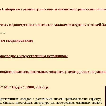
ой Сибири по гравиметрическим и магнитометрическим данн
невых водонефтяных контактов малоамплитудных залежей З
 . .
атам моделирования
оразведке с искусственным источником
рования неантиклинальных ловушек углеводородов по данн
 М.:"Недра", 1988, 232 стр.
римагнитных оксидов с различными типами кристаллических структур,
. Описана простейшая, аппаратура для исследования магнитных свойств