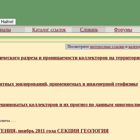
иалы
Каталог ссылок
Словарь
Форумы
Посмотрите
интересные ссылки
и
кален
ического разреза и проницаемости коллекторов на территори
нитных зондирований, применяемых в инженерной геофизике
ещиноватых коллекторов и их прогноз по данным многоволн
ича . . .
ЕНИЯ, ноябрь 2011 года СЕКЦИЯ ГЕОЛОГИЯ