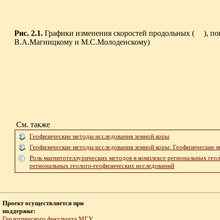
Рис. 2.1.
Графики изменения скоростей продольных (
), п
В.А.Магницкому и М.С.Молоденскому)
См. также
Геофизические методы исследования земной коры
Геофизические методы исследования земной коры: Геофизические м
Роль магнитотеллурических методов в комплексе региональных геол
региональных геолого-геофизических исследований
Проект осуществляется при
поддержке:
Геологического факультета МГУ
,