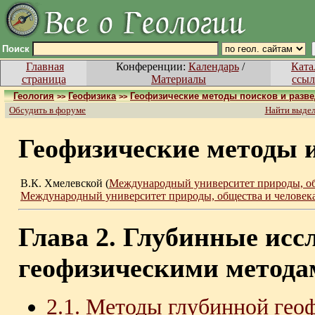
Поиск
Главная
Конференции:
Календарь
/
Ката
страница
Материалы
ссыл
Геология
Геофизика
Геофизические методы поисков и разв
>>
>>
Обсудить в форуме
Найти выде
Геофизические методы 
В.К. Хмелевской (
Международный университет природы, об
Международный университет природы, общества и человек
Глава 2. Глубинные исс
геофизическими метода
2.1. Методы глубинной гео