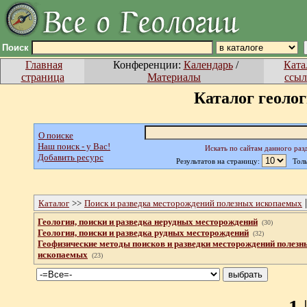
Поиск
Главная
Конференции:
Календарь
/
Ката
страница
Материалы
ссыл
Каталог геоло
О поиске
Наш поиск - у Вас!
Искать по сайтам данного раз
Добавить ресурс
Результатов на страницу:
Тольк
Каталог
>>
Поиск и разведка месторождений полезных ископаемых
Геология, поиски и разведка нерудных месторождений
(30)
Геология, поиски и разведка рудных месторождений
(32)
Геофизические методы поисков и разведки месторождений полезн
ископаемых
(23)