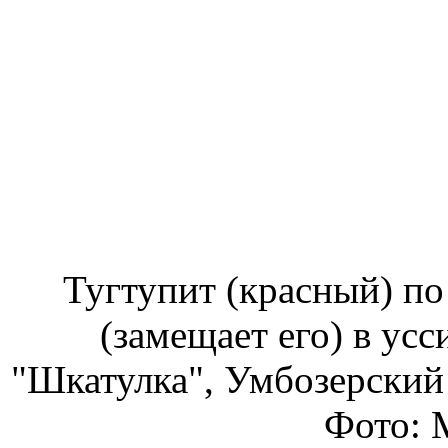
Тугтупит (красный) по
(замещает его) в усс
"Шкатулка", Умбозерский р
Фото: М