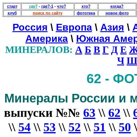
старт
где?
-
где?-1
-
что?
кто?
когда?
клуб
поиск по сайту
фототека
новое фото
Россия
\
Европа
\
Азия
\
Америка
\
Южная Аме
МИНЕРАЛОВ:
А
Б
В
Г
Д
Е
Ч
Ш
62 - Ф
Минералы России и м
выпуски
№№
63
\\
62
\\
\\
54
\\
53
\\
52
\\
51
\\
50