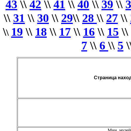
43
\\
42
\\
41
\\
40
\\
39
\\
\\
31
\\
30
\\
29
\\
28
\\
27
\\
\
19
\\
18
\\
17
\\
16
\\
15
\\
\
7
\\
6
\\
5
\
Страница наход
Мин. музей