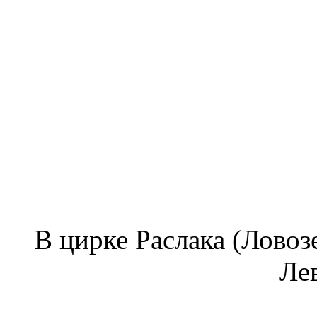
В цирке Раслака (Ловозе
Лев