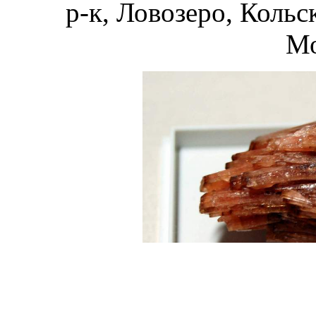
р-к, Ловозеро, Кольс
Мо