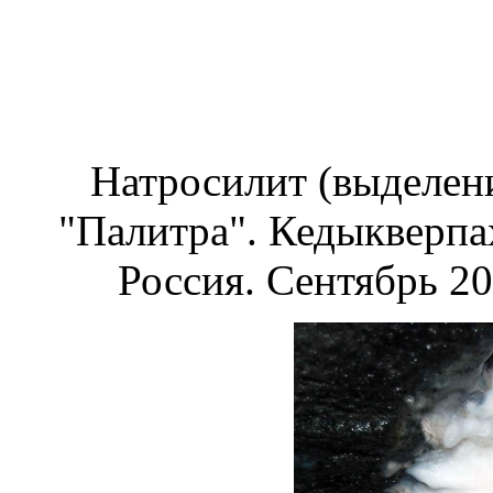
Натросилит (выделени
"Палитра".
Кедыкверпах
Россия. Сентябрь 200