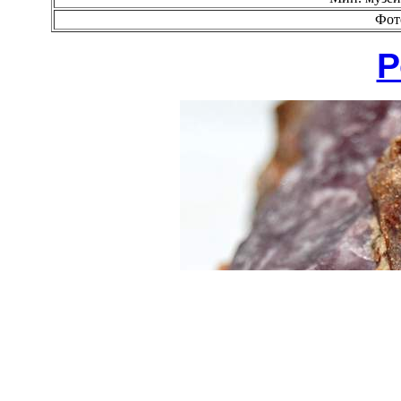
Фот
Р