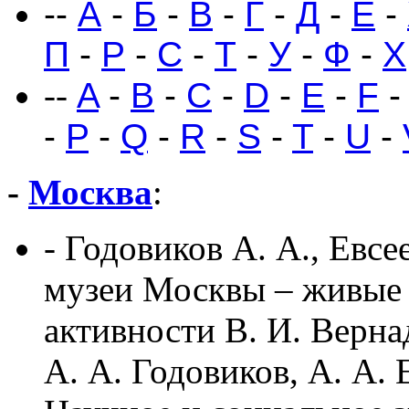
--
А
-
Б
-
В
-
Г
-
Д
-
Е
-
П
-
Р
-
С
-
Т
-
У
-
Ф
-
Х
--
A
-
B
-
C
-
D
-
E
-
F
-
P
-
Q
-
R
-
S
-
T
-
U
-
-
Москва
:
- Годовиков А. А., Евс
музеи Москвы – живые 
активности В. И. Верна
А. А. Годовиков, А. А. 