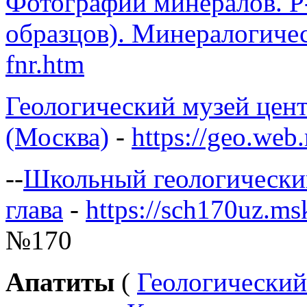
Фотографии минералов. Р
образцов). Минералогич
fnr.htm
Геологический музей цен
(Москва)
-
https://geo.we
--
Школьный геологический
глава
-
https://sch170uz.msk
№170
Апатиты
(
Геологический