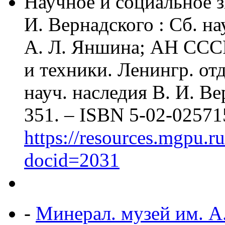
Научное и социальное з
И. Вернадского : Сб. нау
А. Л. Яншина; АН СССР
и техники. Ленингр. от
науч. наследия В. И. Ве
351. – ISBN 5-02-025715
https://resources.mgpu.r
docid=2031
-
Минерал. музей им. А