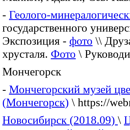
-
Геолого-минералогическ
государственного универси
Экспозиция -
фото
\\ Друз
хрусталя.
Фото
\ Руководи
Мончегорск
-
Мончегорский музей цве
(Мончегорск)
\ https://web
Новосибирск (2018.09)
\
Ц