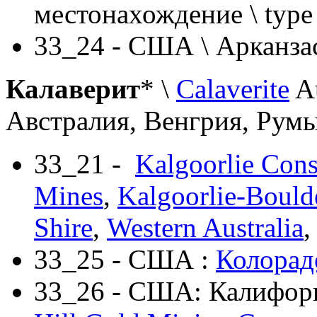
местонахождение \ type 
33_24 - США \ Арканза
Калаверит
* \
Calaverite
A
Австралия, Венгрия, Рум
33_21 -
Kalgoorlie Cons
Mines
,
Kalgoorlie-Bould
Shire
,
Western Australia
33_25 - США :
Колорад
33_26 - США: Калифор