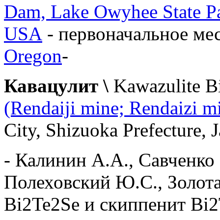
Dam, Lake Owyhee State Pa
USA
-
первоначальное мес
Oregon
-
Кавацулит \
Kawazulite B
(Rendaiji mine; Rendaizi m
City, Shizuoka Prefecture, 
- Калинин А.А., Савченко 
Полеховский Ю.С., Золота
Bi2Te2Se и скиппенит Bi2