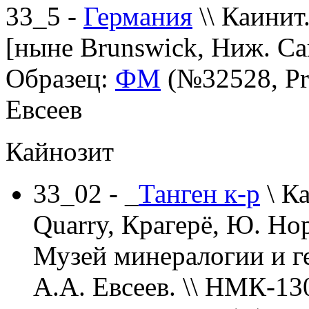
33_5 -
Германия
\\ Каинит
[ныне Brunswick, Ниж. Са
Образец:
ФМ
(№32528, Pra
Евсеев
Кайнозит
33_02 - _
Танген к-р
\ Ка
Quarry, Крагерё, Ю. Но
Музей минералогии и ге
А.А. Евсеев. \\ НМК-13