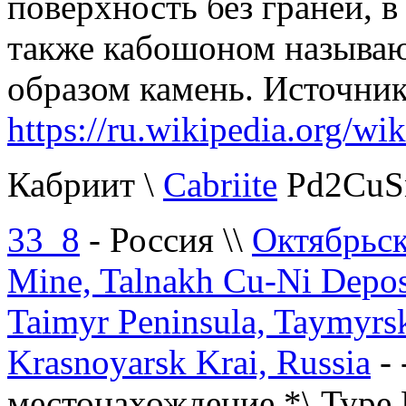
поверхность без граней, 
также кабошоном называю
образом камень. Источник
https://ru.wikipedia.org/wik
Кабриит
\
Cabriite
Pd2CuS
33_8
- Россия \\
Октябрьс
Mine, Talnakh Cu-Ni Deposit
Taimyr Peninsula, Taymyr
Krasnoyarsk Krai, Russia
-
местонахождение *\ Type 