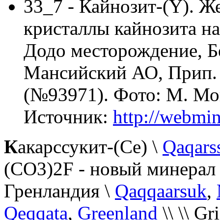
33_7 - Кайнозит-(Y). Ж
кристаллы кайнозита на
Додо месторождение, Б
Мансийский АО, Прип. 
(№93971). Фото: М. Мо
Источник:
http://webmin
К
акарссукит-(Ce) \
Qaqars
(CO3)2F - новый минерал
Гренландия \
Qaqqaarsuk
,
Qeqqata
,
Greenland
\\ \\ Gr