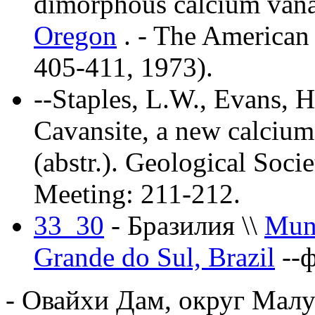
dimorphous calcium vana
Oregon
. - The American M
405-411, 1973).
--Staples, L.W., Evans, H
Cavansite, a new calcium
(abstr.). Geological Soc
Meeting: 211-212.
33_30
- Бразилия \\
Muni
Grande do Sul, Brazil
--
- Овайхи Дам, округ Мал