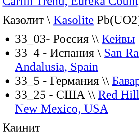
Carlin Trend, Eureka Coun
Казолит
\
Kasolite
Pb(UO2)
33_03- Россия
\\
Кейвы
33_4 - Испания \
San Ra
Andalusia, Spain
33_5 - Германия \\
Бава
33_25 - США \\
Red Hill
New Mexico, USA
Каинит