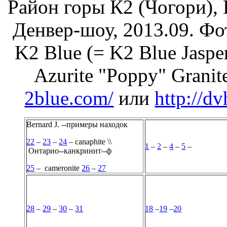
Район горы К2 (Чогори),
Денвер-шоу, 2013.09. Фот
K2 Blue (= K2 Blue Jasper
Azurite "Poppy" Granit
2blue.com/
или
http://d
Bernard J. --примеры находок
22
–
23
–
24
– canaphite \\
1
–
2
–
4
–
5
–
Онтарио--канкринит--ф
25
– cameronite
26
–
27
28
–
29
–
30
–
31
18
–
19
–
20