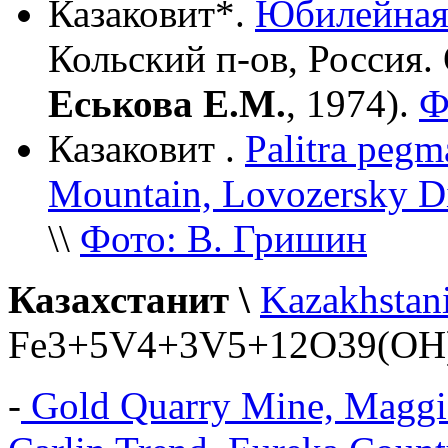
Казаковит*.
Юбилейна
Кольский п-ов, Россия.
Еськова Е.М.
, 1974).
Ф
Казаковит .
Palitra pegm
Mountain, Lovozersky Di
\\
Фото: В. Гришин
Казахстанит \
Kazakhstani
Fe3+5V4+3V5+12O39(OH)
-
Gold Quarry Mine, Maggie