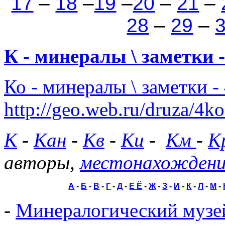
17
–
18
–
19
–
20
–
21
–
28
–
29
–
К - минералы \ заметки 
Ко - минералы \ заметки -
http://geo.web.ru/druza/4k
К
-
Кан
-
Кв
-
Ки
-
Км
-
К
авторы,
местонахожден
А
-
Б
-
В
-
Г
-
Д
-
Е Ё
-
Ж
-
З
-
И
-
К
-
Л
-
М
-
-
Минералогический музей