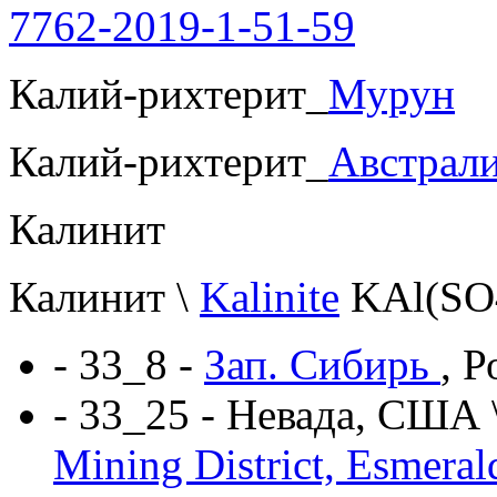
7762-2019-1-51-59
Калий-рихтерит_
Мурун
Калий-рихтерит_
Австрал
Калинит
Калинит
\
Kalinite
KAl(SO4
- 33_8 -
Зап. Сибирь
, Р
- 33_25 - Невада, США \
Mining District, Esmera