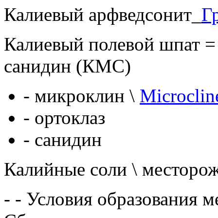
Калиевый арфведсонит_
Г
Калиевый полевой шпат =
санидин (КМС)
-
микроклин
\
Microclin
- ортоклаз
- санидин
Калийные соли
\ месторо
-
- Условия образования 