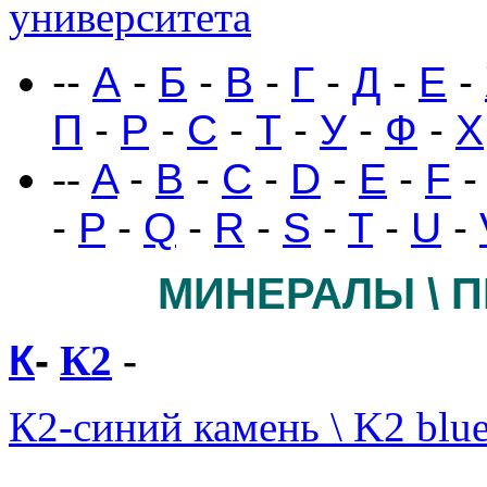
университета
--
А
-
Б
-
В
-
Г
-
Д
-
Е
-
П
-
Р
-
С
-
Т
-
У
-
Ф
-
Х
--
A
-
B
-
C
-
D
-
E
-
F
-
P
-
Q
-
R
-
S
-
T
-
U
-
МИНЕРАЛЫ \ 
К
-
К2
-
К2-синий камень
\ K2 blu