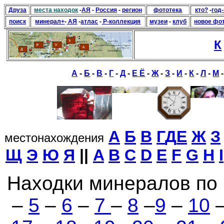
Друза
места находок
-
АЯ
-
Россия
-
регион
фототека
кто?
-
год
поиск
минерал+
-
АЯ
-
атлас
-
Р-коллекция
музеи
-
клуб
новое фо
К
А
-
Б
-
В
-
Г
-
Д
-
Е Ё
-
Ж
-
З
-
И
-
К
-
Л
-
М
А
Б
В
Г
Д
Е
Ж
З
местонахождения
Щ
Э
Ю
Я
||
A
B
C
D
E
F
G
H
I
Находки минералов по
–
5
–
6
–
7
–
8
–
9
–
10