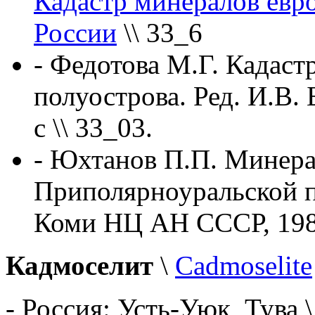
Кадастр минералов евр
России
\\ 33_6
- Федотова М.Г. Кадаст
полуострова. Ред. И.В. 
с \\ 33_03.
- Юхтанов П.П. Минера
Приполярноуральской пр
Коми НЦ АН СССР, 1988,
Кадмоселит
\
Cadmoselite
- Россия: Усть-Уюк, Тува 