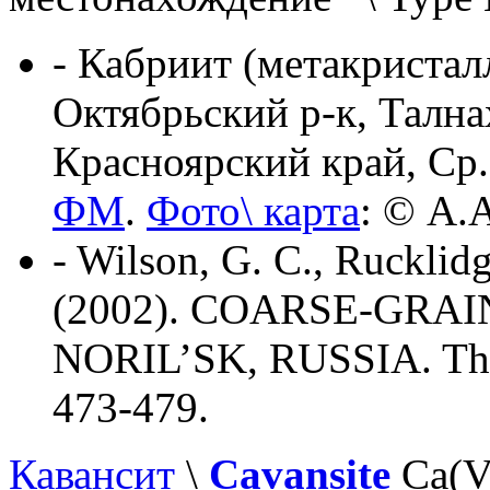
- Кабриит (метакристал
Октябрьский р-к, Тална
Красноярский край, Ср.
ФМ
.
Фото\ карта
: © А.А
- Wilson, G. C., Rucklidg
(2002). COARSE-GRA
NORIL’SK, RUSSIA. The 
473-479.
Кавансит
\
Cavansite
Ca(V