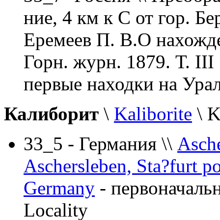
ние, 4 км к С от гор. Бе
Еремеев П. В.О нахожде
Горн. журн. 1879. Т. III
первые находки на Урал
Калиборит
\
Kaliborite
\ 
33_5 - Германия \\
Asche
Aschersleben, Sta?furt p
Germany
- первоначаль
Locality