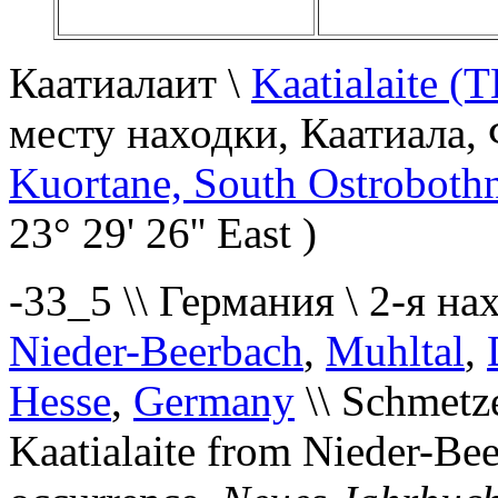
Каатиалаит \
Kaatialaite (T
месту находки, Каатиала,
Kuortane, South Ostrobothn
23° 29' 26'' East )
-33_5 \\ Германия \ 2-я нах
Nieder-Beerbach
,
Muhltal
,
Hesse
,
Germany
\\ Schmetz
Kaatialaite from Nieder-Be