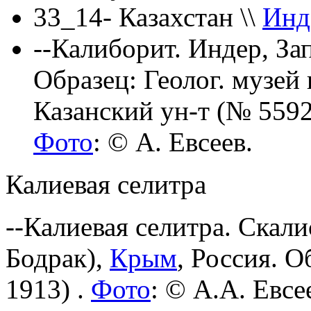
33_14- Казахстан \\
Инд
--Калиборит. Индер, Зап
Образец: Геолог. музей
Казанский ун-т (№ 5592
Фото
: © А. Евсеев.
Калиевая селитра
--
Калиевая селитра. Скали
Бодрак),
Крым
, Россия. О
1913) .
Фото
: © А.А. Евсе