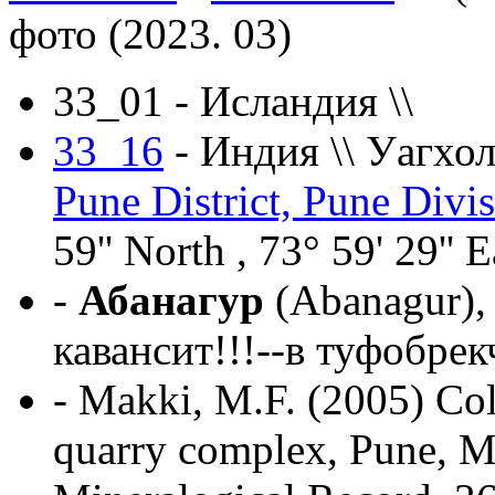
фото (2023. 03)
33_01 - Исландия \\
33_16
- Индия \\ Уагхо
Pune District, Pune Divis
59'' North , 73° 59' 29'' E
-
Абанагур
(Abanagur),
кавансит!!!--в туфобрек
- Makki, M.F. (2005) Col
quarry complex, Pune, Ma