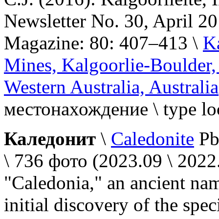
Newsletter No. 30, April 2
Magazine: 80: 407–413 \
K
Mines, Kalgoorlie-Boulder,
Western Australia, Australia
местонахождение \ type loc
Каледонит
\
Caledonite
Pb
\ 736 фото (2023.09 \ 202
"Caledonia," an ancient nam
initial discovery of the spe