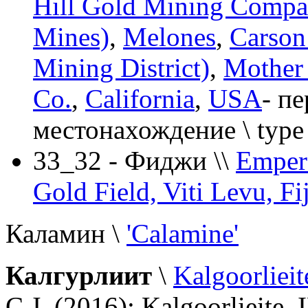
Hill Gold Mining Compa
Mines)
,
Melones
,
Carson
Mining District)
,
Mother
Co.
,
California
,
USA
- п
местонахождение \ type 
33_32 - Фиджи \\
Empero
Gold Field, Viti Levu, Fij
Каламин \
'Calamine'
Калгурлиит
\
Kalgoorliei
C.J. (2016): Kalgoorlieit