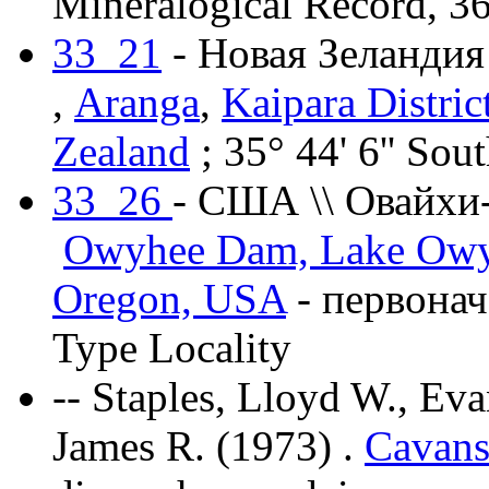
Mineralogical Record, 36
33_21
- Новая Зеландия
,
Aranga
,
Kaipara Distric
Zealand
; 35° 44' 6'' Sout
33_26
- США \\ Овайхи-
Owyhee Dam, Lake Owyh
Oregon, USA
- первонач
Type Locality
--
Staples, Lloyd W., Eva
James R. (1973)
.
Cavans