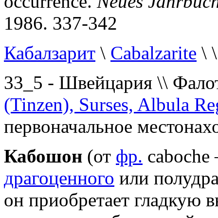
occurrence.
Neues Jahrbuch
1986. 337-342
Кабалзарит
\
Cabalzarite
\ 
33_5 - Швейцария \\ Фало
(Tinzen), Surses, Albula Re
первоначальное местонахо
Кабошон
(от
фр.
caboche 
драгоценного
или полудра
он приобретает гладкую 