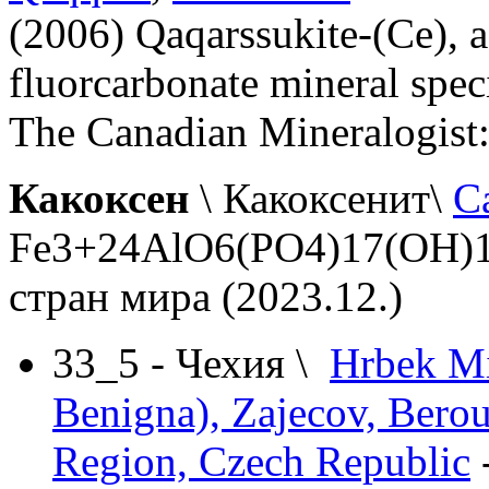
(2006) Qaqarssukite-(Ce), 
fluorcarbonate mineral spe
The Canadian Mineralogist:
Какоксен
\ Какоксенит\
C
Fe3+24AlO6(PO4)17(OH)12
стран мира (2023.12.)
33_5 - Чехия \
Hrbek Mi
Benigna), Zajecov, Berou
Region, Czech Republic