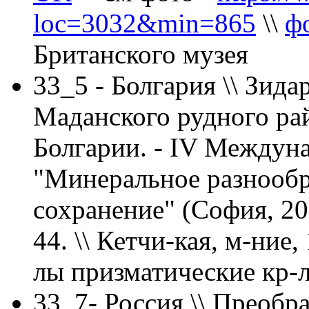
loc=3032&min=865
\\
ф
Британского музея
33_5 - Болгария \\ Зида
Маданского рудного рай
Болгарии. - IV Между
"Минеральное разнообра
сохранение" (София, 2007
44. \\ Кетчи-кая, м-ние,
лы призматические кр-л
33_7- Россия \\ Преобр