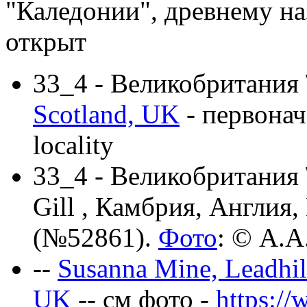
"Каледонии", древнему н
открыт
33_4 - Великобритания 
Scotland, UK
- первонач
locality
33_4 - Великобритания 
Gill , Камбрия, Англия
(№52861).
Фото
: © А.А
--
Susanna Mine, Leadhill
UK
-- см фото -
https://