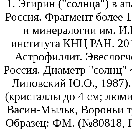
1. Эгирин ("солнца") в а
Россия. Фрагмент более 1
и минералогии им. И.
института КНЦ РАН. 20
Астрофиллит. Эвеслогч
Россия. Диаметр "солнц"
Липовский Ю.О., 1987)
(кристаллы до 4 см; люми
Васин-Мыльк, Вороньи ту
Образец: ФМ. (№80818, Г