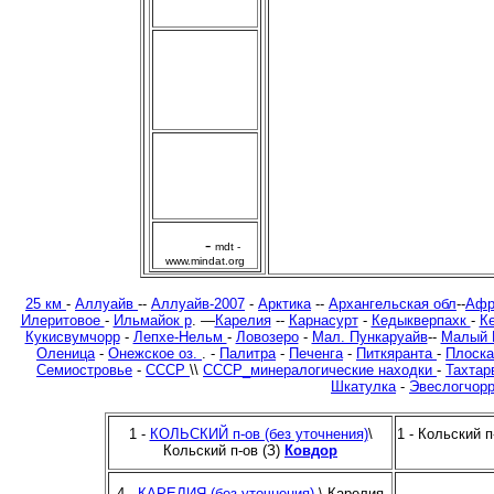
-
mdt -
www.mindat.org
25 км
-
Аллуайв
--
Аллуайв-2007
-
Арктика
--
Архангельская обл
--
Афр
Илеритовое
-
Ильмайок р
. —
Карелия
--
Карнасурт
-
Кедыкверпахк
-
К
Кукисвумчорр
-
Лепхе-Нельм
-
Ловозеро
-
Мал. Пункаруайв
--
Малый 
Оленица
-
Онежское оз.
. -
Палитра
-
Печенга
-
Питкяранта
-
Плоская
Семиостровье
-
СССР
\\
СССР_минералогические находки
-
Тахтар
Шкатулка
-
Эвеслогчорр 
1 -
КОЛЬСКИЙ п-ов (без уточнения)
\
1 - Кольский п
Кольский п-ов (З)
Ковдор
4 -
КАРЕЛИЯ (без уточнения)
\
Карелия