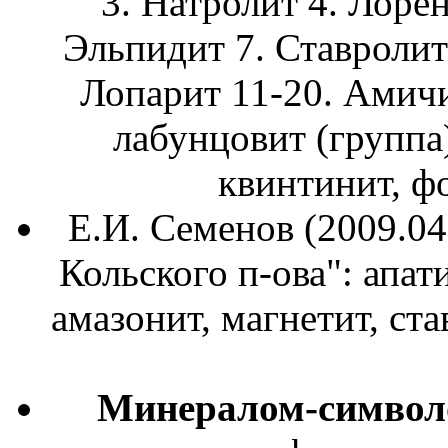
3. Натролит 4. Лоре
Эльпидит 7. Ставролит
Лопарит 11-20. Амичи
лабунцовит (группа)
квинтинит, фо
Е.И. Семенов (2009.04
Кольского п-ова": апат
амазонит, магнетит, ст
Минералом-симво