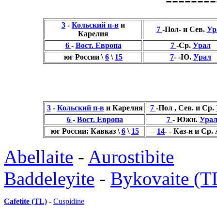
3
-
Кольский п-в
и
7
-Пол- и Сев.
Ур
Карелия
6
-
Вост. Европа
7
-Ср.
Урал
юг России \
6
\
15
7
- -Ю.
Урал
3
-
Кольский п-в
и Карелия
7
-Пол , Сев. и Ср.
6
-
Вост. Европа
7
- Южн.
Ура
юг России; Кавказ \
6
\
15
–
14
- - Каз-н и Ср.
Abellaite
-
Aurostibite
Baddeleyite
-
Bykovaite (T
Cafetite (TL)
-
Cuspidine