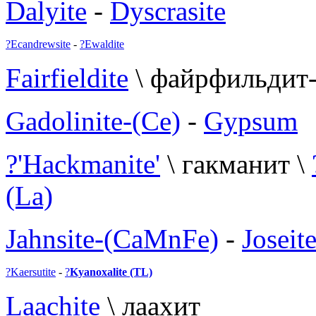
Dalyite
-
Dyscrasite
?
Ecandrewsite
-
?
Ewaldite
Fairfieldite
\ файрфильдит
Gadolinite-(Ce)
-
Gypsum
?
'Hackmanite'
\ гакманит \
(La)
Jahnsite-(CaMnFe)
-
Joseit
?
Kaersutite
-
?
Kyanoxalite (TL)
Laac
hite
\ лаахит