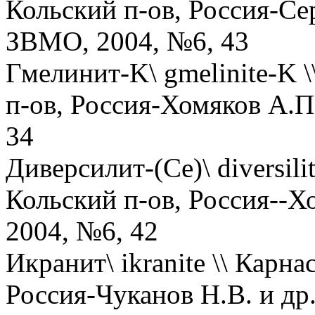
Кольский п-ов, Россия-Сер
ЗВМО, 2004, №6, 43
Гмелинит-K\ gmelinite-K \
п-ов, Россия-Хомяков А.П
34
Диверсилит-(Ce)\ diversil
Кольский п-ов, Россия--Х
2004, №6, 42
Икранит\ ikranite \\ Карна
Россия-Чуканов Н.В. и др