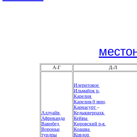
место
А-Г
Д-Л
Илеритовое
Ильмайок р.
Карелия
Карелия-9 мин
.
Карнасурт
–
Аллуайв
Кедыкверпахк
Африканда
Кейвы
Вавнбед
Кировский р-к
Вороньи
Коашва
тундры
Ковдор