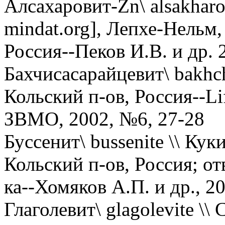
Алсахаровит-Zn\ alsakharo
mindat.org], Лепхе-Нельм,
Россия--Пеков И.В. и др.
Бахчисасарайцевит\ bakhchi
Кольский п-ов, Россия--Life
ЗВМО, 2002, №6, 27-28
Буссенит\ bussenite \\ Ку
Кольский п-ов, Россия; о
ка--Хомяков А.П. и др., 
Глаголевит\ glagolevite \\