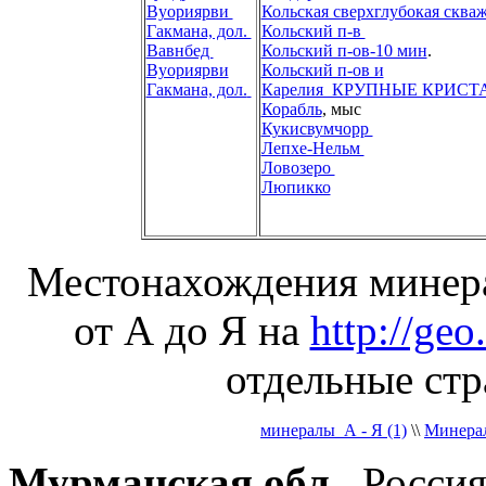
Вуориярви
Кольская сверхглубокая сква
Гакмана, дол.
Кольский п-в
Вавнбед
Кольский п-ов-10 мин
.
Вуориярви
Кольский п-ов и
Гакмана, дол.
Карелия_КРУПНЫЕ КРИС
Корабль
, мыс
Кукисвумчорр
Лепхе-Нельм
Ловозеро
Люпикко
Местонахождения минера
от А до Я на
http://geo
отдельные ст
минералы_А - Я (1)
\\
Минерал
Мурманская обл.
, Росси