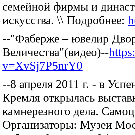
семейной фирмы и династ
искусства. \\ Подробнее:
h
--"Фаберже – ювелир Дво
Величества"(видео)--
http
v=XvSj7P5nrY0
--8 апреля 2011 г. - в Ус
Кремля открылась выстав
камнерезного дела. Само
Организаторы: Музеи Мос