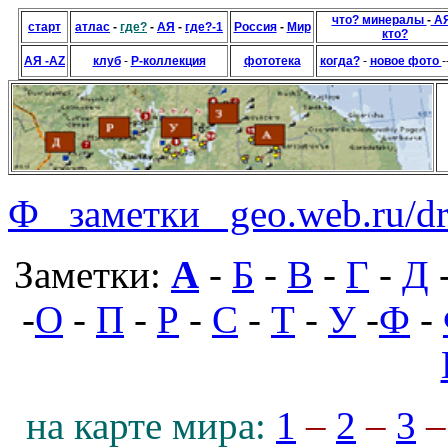
что? минералы
-
А
старт
атлас
-
где?
-
АЯ
-
где?-1
Россия
-
Мир
кто?
АЯ -AZ
клуб
-
Р-коллекция
фототека
когда?
-
новое фото
-
Ф_ заметки_ geo.web.ru/d
Заметки:
А
-
Б
-
В
-
Г
-
Д
-
О
-
П
-
Р
-
С
-
Т
-
У
-
Ф
-
на карте мира:
1
–
2
–
3