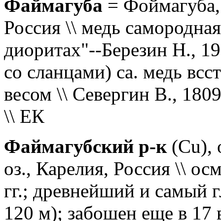
Файмагуба
= Фоймагуба,
Россия \\ медь самородна
диоритах"--Березин Н., 19
со сланцами) са. медь всст
весом \\ Севергин В., 1809
\\ ЕК
Файмагубский р-к
(Cu), 
оз., Карелия, Россия \\ о
гг.; древнейший и самый г
120 м); забошен еще в 17 в