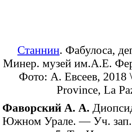
Станнин
. Фабулоса, де
Минер. музей им.А.Е. Фер
Фото: А. Евсеев, 2018 \
Province, La Pa
Фаворский А. А.
Диопсид
Южном Урале. — Уч. зап. 