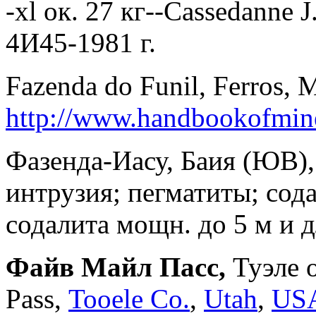
-xl ок. 27 кг--Cassedanne J
4И45-1981 г.
Fazenda do Funil, Ferros, M
http://www.handbookofminer
Фазенда-Иасу, Баия (ЮВ),
интрузия; пегматиты; сода
содалита мощн. до 5 м и 
Файв Майл Пасс,
Туэле о
Pass,
Tooele Co.
,
Utah
,
US