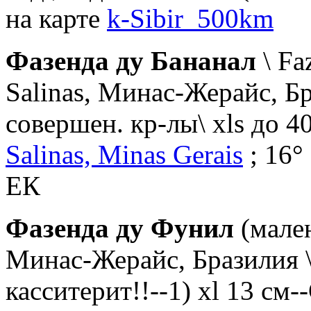
на карте
k-Sibir_500km
Фазенда ду Бананал
\ Fa
Salinas, Минас-Жерайс, Бр
совершен. кр-лы\ xls до 40 
Salinas, Minas Gerais
; 16° 
ЕК
Фазенда ду Фунил
(мален
Минас-Жерайс, Бразилия \\
касситерит!!--1) xl 13 см-