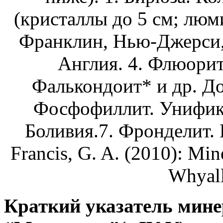
(кристаллы до 5 см; люм
Франклин, Нью-Джерси,
Англия. 4. Флюорит.
Фалькондоит* и др. До
Фосфофиллит. Унифика
Боливия.7. Фронделит. 
Francis, G. A. (2010): Min
Whyall
Краткий указатель мине