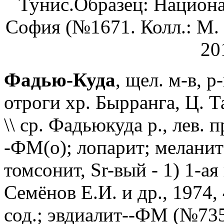
Тунис.Образец: Национа
София (№1671. Колл.: М. 
20
Фадью-Куда
, щел. м-в, 
отроги хр. Бырранга, Ц. 
\\ ср. Фадьюкуда р., лев. п
-ФМ(о); лопарит; меланит
томсонит, Sr-вый - 1) 1-ая
Семёнов Е.И. и др., 1974,
сод.; эвдиалит--ФМ (№7353