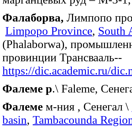
Фалаборва,
Лимпопо про
Limpopo Province
,
South 
(Phalaborwa), промышлен
провинции Трансвааль--
https://dic.academic.ru/di
Фалеме р
.\ Faleme, Сенег
Фалеме
м-ния , Сенегал \
basin
,
Tambacounda Regio