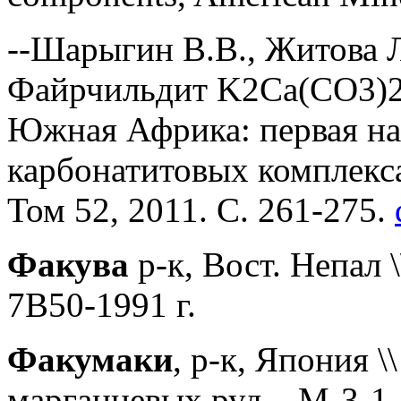
--Шарыгин В.В., Житова Л
Файрчильдит K2Ca(CO3)2
Южная Африка: первая на
карбонатитовых комплекса
Том 52, 2011. С. 261-275.
Факува
р-к, Вост. Непал 
7В50-1991 г.
Факумаки
, р-к, Япония \
марганцевых руд – М-3-1, 