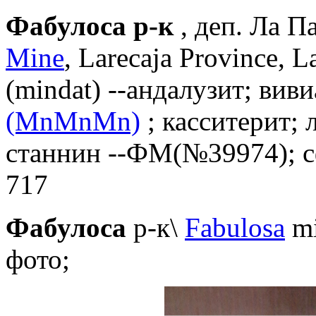
Фабулоса р-к
, деп. Ла Па
Mine
, Larecaja Province, L
(mindat) --андалузит; вив
(MnMnMn)
; касситерит
;
л
станнин --ФМ(№39974); с
717
Фабулоса
р-к\
Fabulosa
mi
фото;