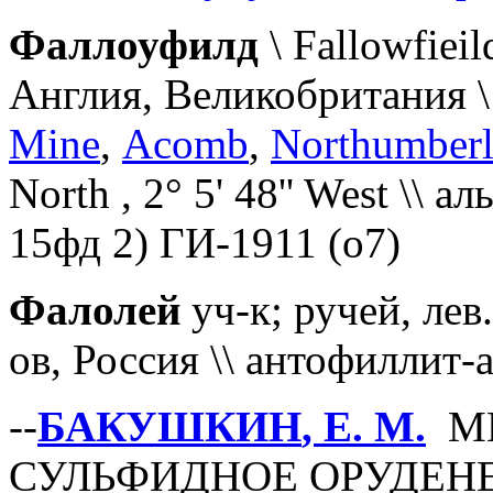
Фаллоуфилд
\ Fallowfiei
Англия, Великобритания 
Mine
,
Acomb
,
Northumber
North , 2° 5' 48'' West \\ а
15фд 2) ГИ-1911 (о7)
Фалолей
уч-к; ручей, лев.
ов, Россия \\ антофиллит
--
БАКУШКИН
, Е. М.
М
СУЛЬФИДНОЕ ОРУДЕН