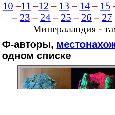
10
–
11
–
12
–
13
–
14
–
15
–
23
–
24
–
25
–
26
–
27
Минераландия - та
Ф-авторы,
местонахо
одном списке