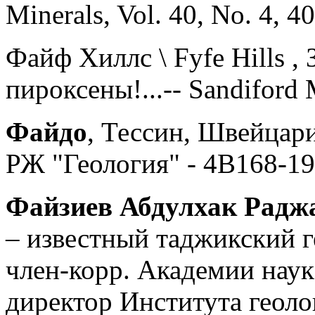
Minerals, Vol. 40, No. 4, 4
Файф Хиллс \ Fyfe Hills ,
пироксены!...-- Sandiford M
Файдо
, Тессин, Швейцари
РЖ "Геология" - 4В168-198
Файзиев Абдулхак Радж
– известный таджикский ге
член-корр. Академии нау
директор Института геоло