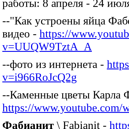
работы: 8 апреля - 24 июл
--"Как устроены яйца Фаб
видео -
https://www.youtu
v=UUQW9TztA_A
--фото из интернета -
http
v=i966RoJcQ2g
--Каменные цветы Карла 
https://www.youtube.com
Фабианит
\ Fabianit -
http