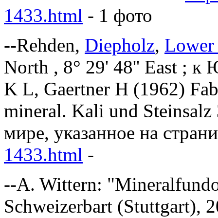
1433.html
- 1 фото
--Rehden,
Diepholz
,
Lower
North , 8° 29' 48'' East ; 
K L, Gaertner H (1962) Fa
mineral. Kali und Steinsalz
мире, указанное на стран
1433.html
-
--A. Wittern: "Mineralfundo
Schweizerbart (Stuttgart), 