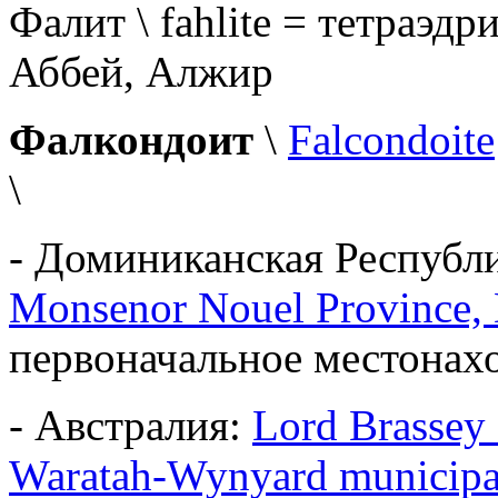
Фалит \ fahlite = тетраэдр
Аббей, Алжир
Фалкондоит
\
Falcondoite
\
- Доминиканская Республ
Monsenor Nouel Province,
первоначальное местонах
- Австралия:
Lord Brassey 
Waratah-Wynyard municipali