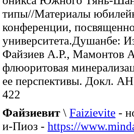
оникса Южного Тянь-Шан
типы//Материалы юбилейн
конференции, посвященно
университета.Душанбе: Из
Файзиев А.Р., Мамонтов 
флюоритовая минерализац
ее перспективы. Докл. АН 
422
Файзиевит
\
Faizievite
- н
и-Пиоз -
https://www.mind