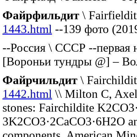
Файрфильдит
\ Fairfieldi
1443.html
--139 фото (201
--Россия \ СССР --первая 
[Вороньи тундры @] – Вол
Файрчильдит
\ Fairchildi
1442.html
\\ Milton C, Axe
stones: Fairchildite K2CO3
3K2CO3·2CaCO3·6H2O and c
components, American Mine