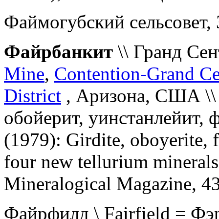
Файмогубский сельсовет, 
Файрбанкит
\\ Гранд Сен
Mine
,
Contention-Grand Ce
District
, Аризона, США \\
обойерит, уинстанлейит, ф
(1979): Girdite, oboyerite, 
four new tellurium mineral
Mineralogical Magazine, 43
Файрфилд \ Fairfield = Фэ