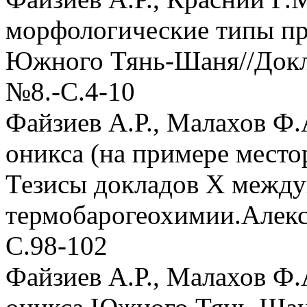
морфологические типы пр
Южного Тянь-Шаня//Докл.
№8.-С.4-10
Файзиев А.Р., Малахов Ф.
оникса (на примере место
Тезисы докладов X между
термобарогеохимии.Алек
С.98-102
Файзиев А.Р., Малахов Ф