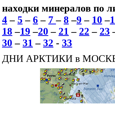
находки минералов по л
4
–
5
–
6
–
7
–
8
–
9
–
10
–
1
18
–
19
–
20
–
21
–
22
–
23
30
–
31
–
32
-
33
ДНИ АРКТИКИ в МОСК