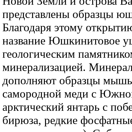
Новой Земли и острова Ва
представлены образцы юшк
Благодаря этому открыти
название Юшкинитовое ущ
геологическим памятнико
минерализацией. Минера
дополняют образцы мышья
самородной меди с Южног
арктический янтарь с поб
бирюза, редкие фосфатны