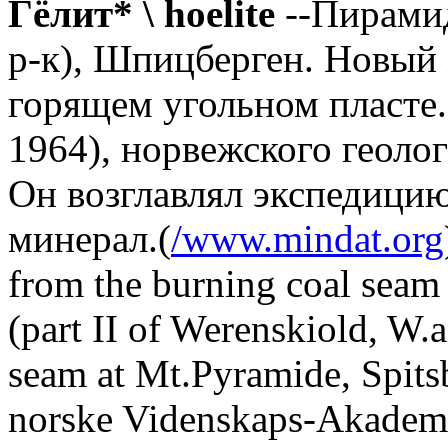
Гёлит* \ hoelite
--Пирамид
р-к), Шпицберген. Новый
горящем угольном пласте. 
1964), норвежского геолог
Он возглавлял экспедицию
минерал.(
/www.mindat.org
from the burning coal seam
(part II of Werenskiold, W.a
seam at Mt.Pyramide, Spitsb
norske Videnskaps-Akademi 