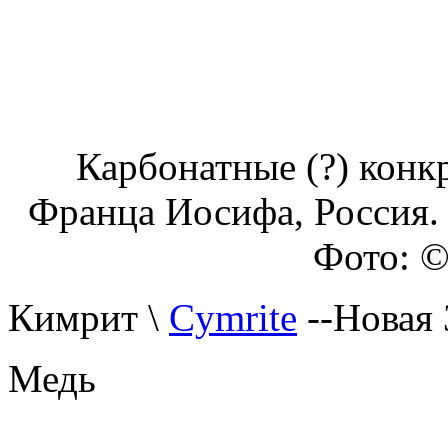
Карбонатные (?) конк
Франца Иосифа, Россия.
Фото: ©
Кимрит \
Cymrite
--Новая
Медь