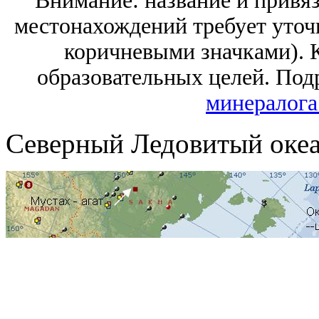
Внимание: название и привяз
местонахождений требует уточ
коричневыми значками). 
образовательных целей.
Под
минералога.
Северный Ледовитый океа