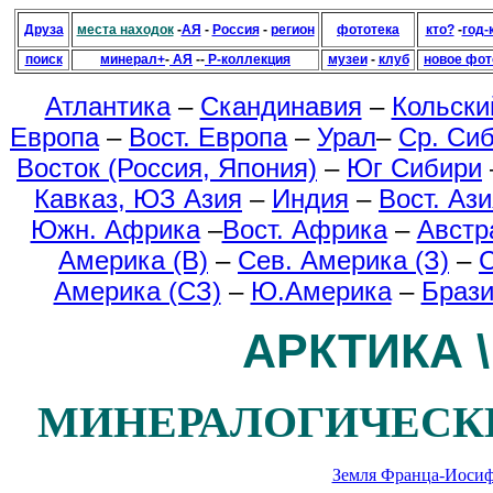
Друза
места находок
-
АЯ
-
Россия
-
регион
фототека
кто?
-
год-
поиск
минерал+
-
АЯ
--
Р-коллекция
музеи
-
клуб
новое фо
Атлантика
–
Скандинавия
–
Кольски
Европа
–
Вост. Европа
–
Урал
–
Ср. Си
Восток (Россия, Япония)
–
Юг Сибири
Кавказ, ЮЗ Азия
–
Индия
–
Вост. Ази
Южн. Африка
–
Вост. Африка
–
Австр
Америка (В)
–
Сев. Америка (З)
–
С
Америка (СЗ)
–
Ю.Америка
–
Браз
АРКТИКА \ 
МИНЕРАЛОГИЧЕСК
Земля Франца-Иоси