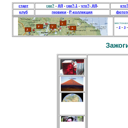
старт
где?
-
АЯ
-
где?-1
-
что?
-
АЯ
-
кто
клуб
геовики
-
Р-коллекция
фотот
местонах
–
2
–
3
Зажоги