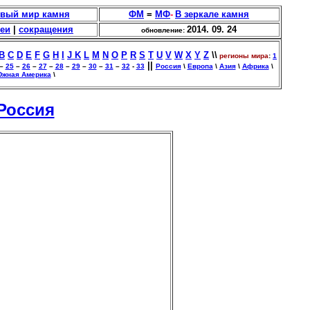
вый мир камня
ФМ
=
МФ
-
В зеркале камня
еи
|
сокращения
2014. 09. 24
обновление:
B
C
D
E
F
G
H
I
J
K
L
M
N
O
P
R
S
T
U
V
W
X
Y
Z
\\
регионы мира
:
1
||
–
25
–
26
–
27
–
28
–
29
–
30
–
31
–
32
-
33
Россия
\
Европа
\
Азия
\
Африка
\
жная Америка
\
Россия