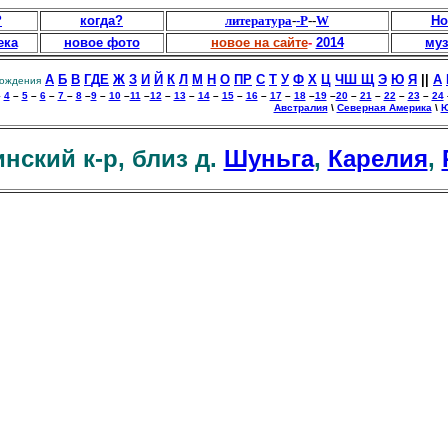
?
когда?
литература
-
-Р
--
W
Но
ека
новое фото
новое на сайте
-
2014
муз
А
Б
В
Г
Д
Е
Ж
З
И
Й
К
Л
М
Н
О
П
Р
С
Т
У
Ф
Х
Ц
Ч
Ш Щ
Э
Ю
Я
||
A
ождения
–
4
–
5
–
6
–
7
–
8
–
9
–
10
–
11
–
12
–
13
–
14
–
15
–
16
–
17
–
18
–
19
–
20
–
21
–
22
–
23
–
24
Австралия
\
Северная Америка
\
Ю
нский к-р, близ д.
Шуньга
,
Карелия
,