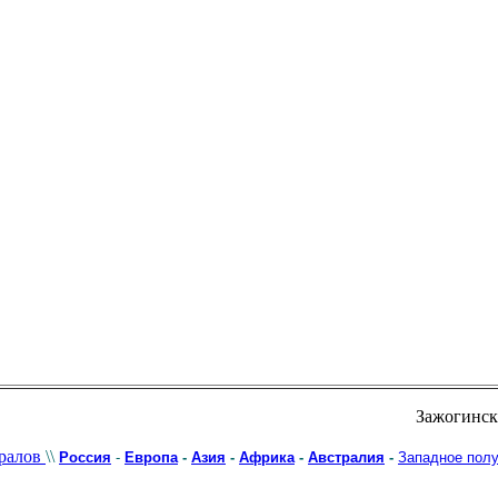
Зажогински
ралов
\\
Россия
-
Европа
-
Азия
-
Африка
-
Австралия
-
Западное пол