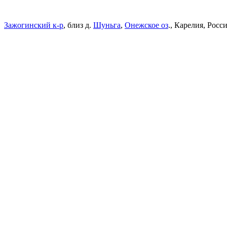
Зажогинский к-р
, близ д.
Шуньга
,
Онежское оз
., Карелия
,
Росс