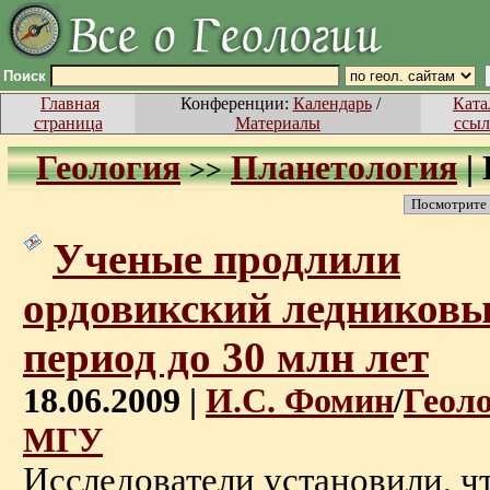
Поиск
Главная
Конференции:
Календарь
/
Ката
страница
Материалы
ссыл
Геология
Планетология
|
>>
Посмотрите
Ученые продлили
ордовикский ледников
период до 30 млн лет
18.06.2009 |
И.С. Фомин
/
Геол
МГУ
Исследователи установили, ч