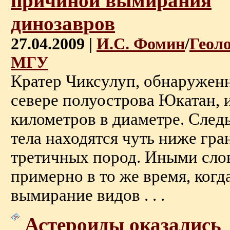
причиной вымирания
динозавров
27.04.2009 |
И.С. Фомин
/
Геол
МГУ
Кратер Чиксулуп, обнаруженн
севере полуострова Юкатан, 
километров в диаметре. След
тела находятся чуть ниже гр
третичных пород. Иными слов
примерно в то же время, когд
вымирание видов . . .
Астероиды оказались