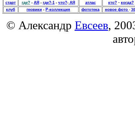
-
старт
где?
-
АЯ
-
где?-1
-
что?
-
АЯ
атлас
кто?
когда?
клуб
геовики
-
Р-коллекция
фототека
новое фото
-
3
© Александр
Евсеев
, 200
авто