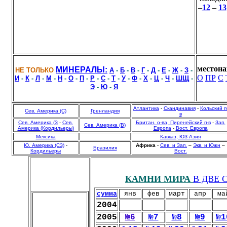
–
12
–
13
местона
М
ИНЕРАЛЫ:
НЕ ТОЛЬКО
А
-
Б
-
В
-
Г
-
Д
-
Е
-
Ж
-
З
-
О
П
Р
С
И
-
К
-
Л
-
М
-
Н
-
О
-
П
-
Р
-
С
-
Т
-
У
-
Ф
-
Х
-
Ц
-
Ч
-
ШЩ
-
Э
-
Ю
-
Я
Атлантика
-
Скандинавия
-
Кольский п
Сев. Америка (С)
Гренландия
в
Сев. Америка (З
-
Сев.
Британ. о-ва, Пиренейский п-в
-
Зап.
Сев. Америка (В)
Америка (Кордильеры)
Европа
-
Вост. Европа
Мексика
Кавказ, ЮЗ Азия
Ю. Америка (СЗ)
-
Африка
-
Сев. и Зап.
–
Экв. и Южн
–
Бразилия
Кордильеры
Вост.
КАМНИ МИРА
В ДВЕ 
сумма
янв
фев
март
апр
ма
2004
2005
№6
№7
№8
№9
№1