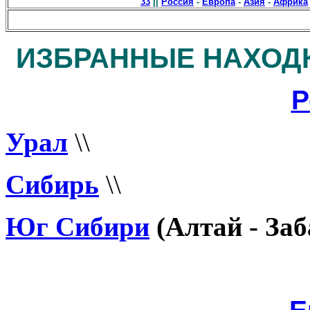
33
||
Россия
-
Европа
-
Азия
-
Африка
ИЗБРАННЫЕ НАХОДК
Р
Урал
\\
Сибирь
\\
Юг Сибири
(Алтай - Заб