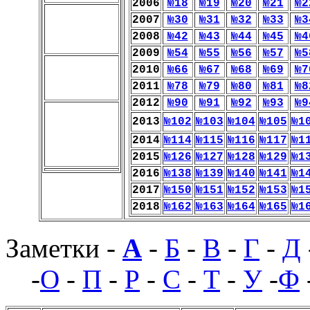
2006
№18
№19
№20
№21
№2
2007
№30
№31
№32
№33
№3
2008
№42
№43
№44
№45
№4
2009
№54
№55
№56
№57
№5
2010
№66
№67
№68
№69
№7
2011
№78
№79
№80
№81
№8
2012
№90
№91
№92
№93
№9
2013
№102
№103
№104
№105
№1
2014
№114
№115
№116
№117
№1
2015
№126
№127
№128
№129
№1
2016
№138
№139
№140
№141
№1
2017
№150
№151
№152
№153
№1
2018
№162
№163
№164
№165
№1
Заметки -
А
-
Б
-
В
-
Г
-
Д
-
О
-
П
-
Р
-
С
-
Т
-
У
-
Ф