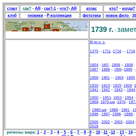
-
старт
где?
-
АЯ
-
где?-1
-
что?
-
АЯ
атлас
кто?
когда?
клуб
геовики
-
Р-коллекция
фототека
новое фото
-
3
1739 г.
замет
\
III до н. э.
1375
- -
1711
-
1716
- -
1718
-
1804
-
1805
-
1806
--
1808
-
1887
-
1888
-
-
1889
-
-
1890
-
1900
-
1901
- -
1904
-
1905
1920
-
1923
-
1925
-
1926
-
1941
-
1942
--
1943
--
1944
1950
--
1951
-
1953
-
1954
1969
-
1970-ые
-
1970
-
197
-
1980-ые
-
1980
-
1981
-
1
1996
-
1997
--
1998
- -
1999
-
2000
-
2002
--
2003
-
2004
2018
регионы мира:
1
–
2
–
3
–
4
–
5
–
6
–
7
–
8
–
9
–
10
–
11
–
12
–
13
–
14