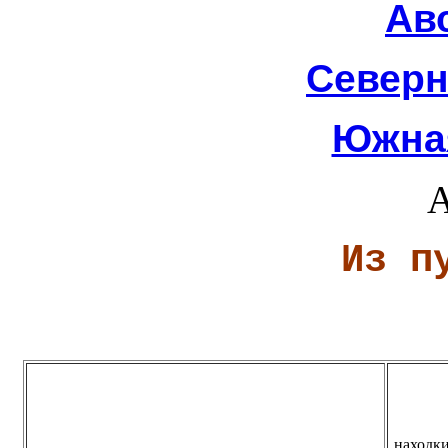
Ав
Северн
Южна
А
Из п
находки