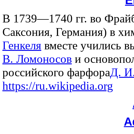
Е
В 1739—1740 гг. во Фрайбе
Саксония, Германия) в х
Генкеля
вместе учились 
В. Ломоносов
и основопо
российского фарфора
Д. И
https://ru.wikipedia.org
А