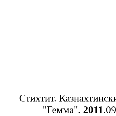
Стихтит. Казнахтински
"Гемма".
2011
.0