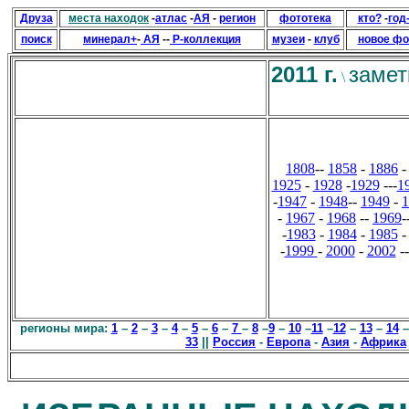
Друза
места находок
-
атлас
-
АЯ
-
регион
фототека
кто?
-
год
поиск
минерал+
-
АЯ
--
Р-коллекция
музеи
-
клуб
новое фо
2011 г.
замет
\
1808
--
1858
-
1886
1925
-
1928
-
1929
---
1
-
1947
-
1948
--
1949
-
1
-
1967
-
1968
--
1969
-
-
1983
-
1984
-
1985
-
-
1999
-
2000
-
2002
-
регионы мира:
1
–
2
–
3
–
4
–
5
–
6
–
7
–
8
–
9
–
10
–
11
–
12
–
13
–
14
33
||
Россия
-
Европа
-
Азия
-
Африка