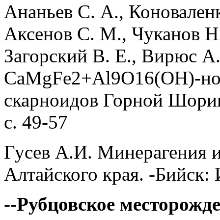
Ананьев С. А., Коноваленко
Аксенов С. М., Чуканов Н.
Загорский В. Е., Вирюс А
CaMgFe2+Al9O16(OH)-нов
скарноидов Горной Шории.
с. 49-57
Гусев А.И. Минерагения 
Алтайского края. -Бийск: 
--
Рубцовское месторожд