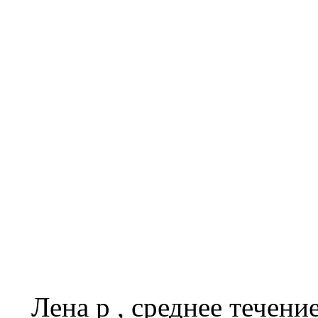
Лена р , среднее течени