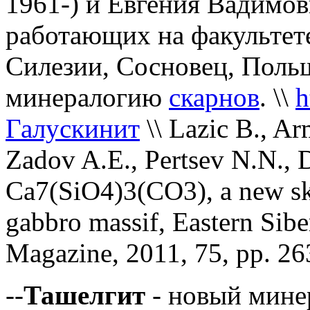
1961-) и Евгения Вадимови
работающих на факультете
Силезии, Сосновец, Польш
минералогию
скарнов
. \\
h
Галускинит
\\
Lazic B., Ar
Zadov A.E., Pertsev N.N., D
Ca7(SiO4)3(CO3), a new sk
gabbro massif, Eastern Sibe
Magazine, 2011, 75, рр. 2
--
Ташелгит
- новый мине