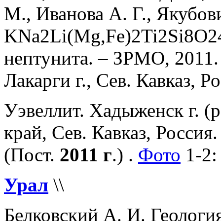
М., Иванова А. Г., Якубо
KNa2Li(Mg,Fe)2Ti2Si8O24
нептунита. – ЗРМО, 2011. ч
Лакарги г., Сев. Кавказ, Р
Уэвеллит. Хадыженск г. (р
край, Сев. Кавказ, Росси
(Пост.
2011 г
.) .
Фото
1-2:
Урал
\\
Белковский А. И. Геологи