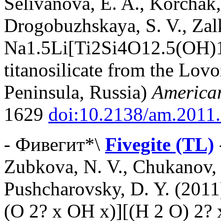
Selivanova, E. A., Korchak, 
Drogobuzhskaya, S. V., Zalk
Na1.5Li[Ti2Si4O12.5(OH)1
titanosilicate from the Lov
Peninsula, Russia)
American
1629
doi:10.2138/am.2011
- Фивегит*\
Fivegite (TL)
Zubkova, N. V., Chukanov, 
Pushcharovsky, D. Y. (2011
(O 2? x OH x)][(H 2 O) 2? 