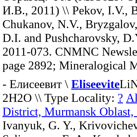
И.В., 2011) \\ Pekov, I.V., 
Chukanov, N.V., Bryzgalov,
D.I. and Pushcharovsky, D.
2011-073. CNMNC Newslett
page 2892; Mineralogical 
- Елисеевит \
Eliseevite
LiN
2H2O \\ Type Locality:
?
Al
District, Murmansk Oblast,
Ivanyuk, G. Y., Krivovichev