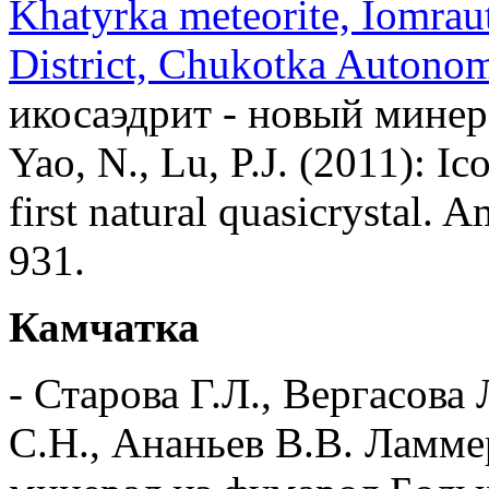
Khatyrka meteorite, Iomra
District, Chukotka Autono
икосаэдрит - новый минерал 
Yao, N., Lu, P.J. (2011): I
first natural quasicrystal. 
931.
Камчатка
- Старова Г.Л., Вергасова
С.Н., Ананьев В.В. Ламм