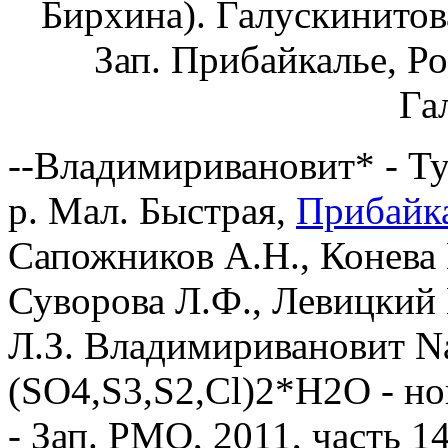
Бирхина). Галускинитов
Зап. Прибайкалье, Ро
Га
--Владимиривановит* - Ту
р. Мал. Быстрая,
Прибайк
Сапожников А.Н., Конева 
Суворова Л.Ф., Левицкий 
Л.З. Владимиривановит N
(SO4,S3,S2,Cl)2*Н2O - но
- Зап. РМО, 2011, часть 140