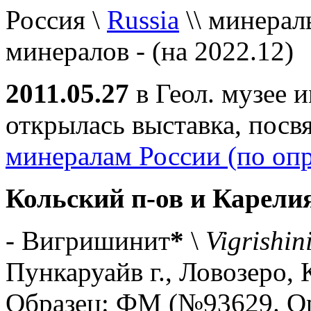
Россия \
Russia
\\ минерал
минералов - (на 2022.12)
2011.05.27
в Геол. музее 
открылась выставка, пос
минералам России (по опр
Кольский п-ов и Карели
- Вигришинит
*
\
Vigrishin
Пункаруайв г., Ловозеро, 
Образец: ФМ (№93629. Ор