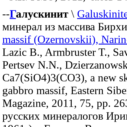
--
Г
алускинит
\
Galuskinit
минерал из массива Бирхи
massif (Ozernovskii), Narin
Lazic B., Armbruster T., Sa
Pertsev N.N., Dzierzanowski
Ca7(SiO4)3(CO3), a new sk
gabbro massif, Eastern Sibe
Magazine, 2011, 75, рр. 26
русских минералогов Ири