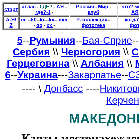
атлас
-
ГДЕ?
-
АЯ
-
Россия
-
Мир
-
что? 
старт
где?-1
-
клуб
АЯ
А-Я\
ee
--
k0
--
lo
---
loi
--
mm
Р-коллекция
--
когда
Z
-
qq
-
xx
-
фототека
фо
5
--
Румыния
--
Бая-Сприе
--
Сербия
\\
Черногория
\\
С
Герцеговина
\\
Албания
\\
6
--
Украина
---
Закарпатье
--
СЗ
---- \
Донбасс
----
Никитов
Керчен
МАКЕДОНИ
Карты местонахожде