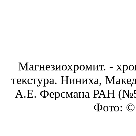
Магнезиохромит. - хро
текстура. Ниниха, Макед
А.Е. Ферсмана РАН (№5
Фото: © 