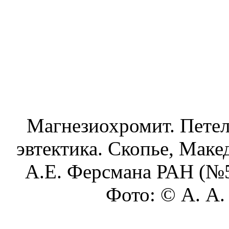
Магнезиохромит. Петель
эвтектика. Скопье, Маке
А.Е. Ферсмана РАН (№5
Фото: © А. А.