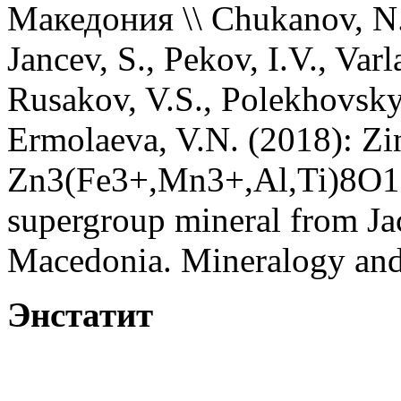
Македония \\ Chukanov, N.
Jancev, S., Pekov, I.V., Varl
Rusakov, V.S., Polekhovsky
Ermolaeva, V.N. (2018): Zi
Zn3(Fe3+,Mn3+,Al,Ti)8O1
supergroup mineral from Ja
Macedonia. Mineralogy and
Энстатит