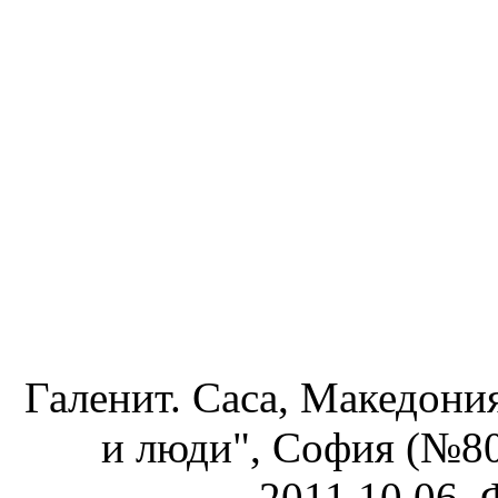
Галенит. Саса, Македони
и люди", София (№80
2011.10.06. 