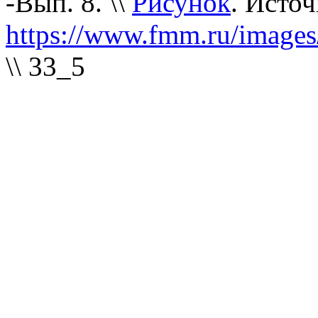
-Вып. 8. \\
Рисунок
. Источ
https://www.fmm.ru/image
\\ 33_5