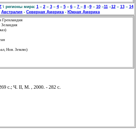
Z
\
регионы мира:
1
–
2
–
3
–
4
–
5
–
6
–
7
–
8
–
9
–
10
–
11
–
12
–
13
–
14
-
Австралия
-
Северная Америка
-
Южная Америка
и Гренландия
я Зеландия
каз)
еан
рал, Нов. Землю)
9 с.; Ч. II, М. , 2000. - 282 с.