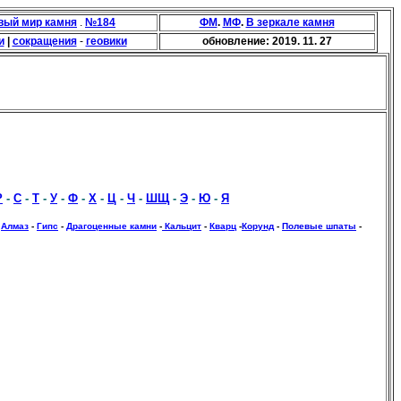
вый мир камня
.
№184
ФМ
.
МФ
.
В зеркале камня
и
|
сокращения
-
геовики
обновление:
20
19. 11. 27
Р
-
С
-
Т
-
У
-
Ф
-
Х
-
Ц
-
Ч
-
ШЩ
-
Э
-
Ю
-
Я
-
Алмаз
-
Гипс
-
Драгоценные камни
-
Кальцит
-
Кварц
-
Корунд
-
Полевые шпаты
-