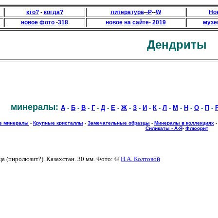
кто?
-
когда?
литература
-
-Р
--
W
Но
новое фото
-
318
новое на сайте
-
2019
музе
Дендриты
минералы:
А
-
Б
-
В
-
Г
-
Д
-
Е
-
Ж
-
З
-
И
-
К
-
Л
-
М
-
Н
-
О
-
П
-
е минералы
-
Крупные кристаллы
-
Замечательные образцы
-
Минералы в коллекциях
Силикаты - А-Я
-
Флюорит
а (пиролюзит?). Казахстан. 30 мм. Фото: ©
Н.А. Колтовой