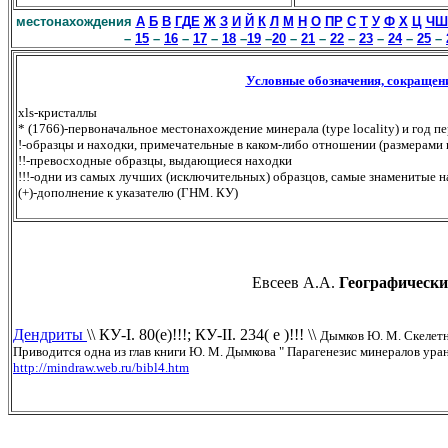
местонахождения
А
Б
В
Г
Д
Е
Ж
З
И
Й
К
Л
М
Н
О
П
Р
С
Т
У
Ф
Х
Ц
Ч
Ш
–
15
–
16
–
17
–
18
–
19
–
20
–
21
–
22
–
23
–
24
–
25
–
Условные обозначения, сокращен
xls-кристаллы
* (1766)-первоначальное местонахождение минерала (type locality) и год 
!-образцы и находки, примечательные в каком-либо отношении (размерами к
!!-превосходные образцы, выдающиеся находки
!!!-одни из самых лучших (исключительных) образцов, самые знаменитые 
(+)-дополнение к указателю (ГНМ. КУ)
Евсеев А.А.
Географические
Дендриты
\\ КУ-I. 80(е)!!!; КУ-II. 234( е )!!! \\
Дымков Ю. М. Скелет
Приводится одна из глав книги Ю. М. Дымкова " Парагенезис минералов урано
http://mindraw.web.ru/bibl4.htm