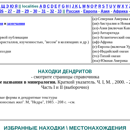
 Щ
Э
Ю
Я
|| localities
A
B
C
D
E
F
G
H
I
J
K
L
M
N
O
P
R
S
T
U
V
W
X
Y
26
–
27
–
28
–
29
–
30
–
31
–
32
-
33
||
Россия
-
Европа
-
Азия
-
Африка
(а)-Северная Америка 
ия
и
замечания
(ав)-Австралия и Нова
(аз)-Азия (включая Кав
(ан)-Антарктида
первой публикации
(ао)-Атлантический ок
ристаллов, изученностью, "весом" в коллекциях и др.)
(аф)-Африка
(е)-Европа (включая У
находки
(ио)-Индийский океан
(то)-Тихий океан
(юа)-Южная Америка
НАХОДКИ ДЕНДРИТОВ
- смотрите страницы справочника
 названия в минералогии.
Краткий указатель. Ч. I, М. , 2000. - 26
Часть I и II (выборочно)
ные формы и дендритные текстуры
носных жил". М, "Недра", 1985. - 208 с. --см.
ИЗБРАННЫЕ НАХОДКИ \
МЕСТОНАХОЖДЕНИЯ