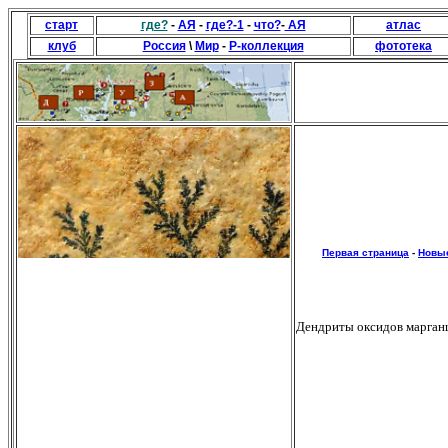
старт
где?
-
АЯ
-
где?-1
-
что?
-
АЯ
атлас
клуб
Россия
\
Мир
-
Р-коллекция
фототека
Первая страница
-
Новы
Дендриты оксидов марганц