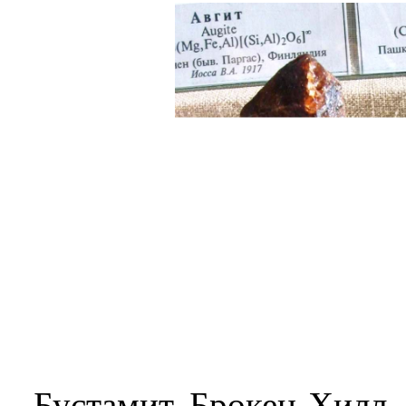
Бустамит. Брокен-Хилл,