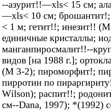
--азурит!!—xls< 15 см; ал
—xls< 10 см; брошантит!; 
< 1 м; гетит!!; инезит!! 
единичные кристаллы; иод
манганпиросмалит!!--кру
видов [на 1988 г.]; ортокл
(М 3-2); пироморфит!; п
пирротин по пираргириту!;
W
i
lson); распит!!; родони
см--Dana, 1997); *(1992) с