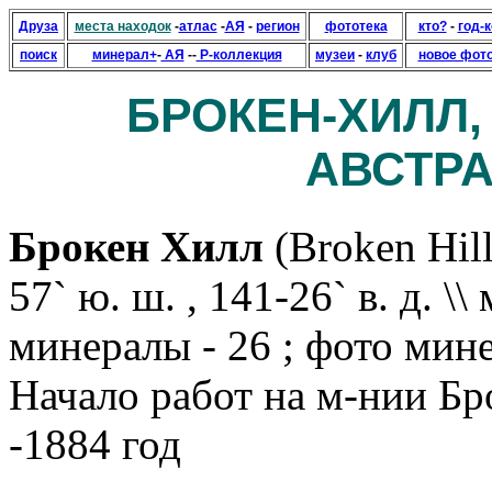
Друза
места находок
-
атлас
-
АЯ
-
регион
фототека
кто?
-
год-
поиск
минерал+
-
АЯ
--
Р-коллекция
музеи
-
клуб
новое фот
БРОКЕН-ХИЛЛ
АВСТРА
Брокен Хилл
(Broken Hil
57` ю. ш. , 141-26` в. д. \\
минералы - 26 ; фото мине
Начало работ на м-нии Бр
-1884 год