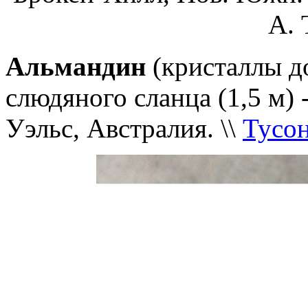
А. 
Альмандин
(кристаллы до
слюдяного сланца (1,5 м)
Уэльс, Австралия. \\
Тусо