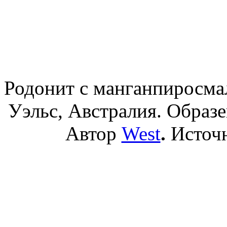
Родонит с манганпиросма
Уэльс, Австралия. Образ
Автор
West
.
Источ