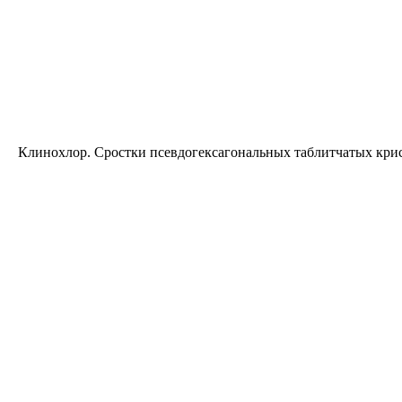
Клинохлор. Сростки псевдогексагональных таблитчатых крист