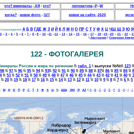
что? минералы
-
АЯ
-
кто?
литература
-
-Р
--
W
Н
когда?
-
новое фото
--
327
новое на сайте
-
2020
музе
А
Б
В
Г
Д
Е
Ж
З
И
Й
К
Л
М
Н
О
П
Р
С
Т
У
Ф
Х
Ц
Ч
Ш Щ
Э
Ю
Я
стонахождения
2
–
3
–
4
–
5
–
6
–
7
–
8
–
9
–
10
–
11
–
12
–
13
–
14
–
15
–
16
–
17
–
18
–
19
–
20
–
21
–
22
–
2
\
Австралия
\
Северная Амери
122 - ФОТОГАЛЕРЕЯ
инералы России и мира по регионам
\\
табл. 1
\ выпуски
№№\\
123
\
98
\\
97
\\
96
\\
95
\\
94
\\
93
\\
92
\\
91
\\
90
\\
89
\\
88
\\
87
\\
86
\\
85
\\
84
\\
4
\\
53
\\
52
\\
51
\\
50
\\
49
\\
48
\\
47
\\
46
\\
45
\\
44
\\
43
\\
42
\\
41
\\
40
\\
\\
20
\\
19
\\
18
\\
17
\\
16
\\
15
\\
14
\\
13
\\
12
\\
11
\\
10
\\
9
\\
8
\\
7
\\
6
\\
5
Л
-
М
-
Н
-
О
-
П
-
Р
-
С
-
Т
-
У
-
Ф
-
Х
-
Ц
-
Ч
-
ШЩ
-
ЭЮ
-
Я
-
AZ
\\
A
-
B
-
C
-
D
-
E
-
F
-
G
-
H
-
I
-
J