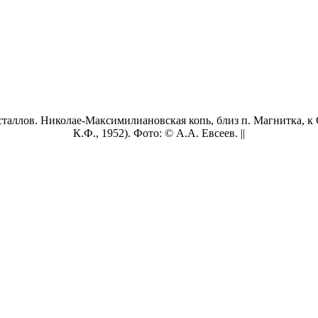
аллов. Николае-Максимилиановская копь, близ п. Магнитка, к С 
К.Ф., 1952). Фото: © А.А. Евсеев. ||