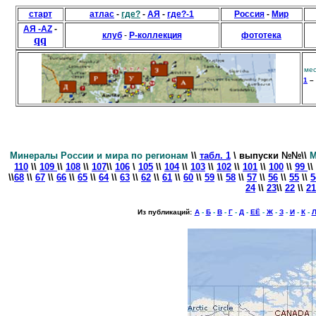
старт
атлас
-
где?
-
АЯ
-
где?-1
Россия
-
Мир
АЯ -AZ
-
клуб
-
Р-коллекция
фототека
qq
ме
1
–
Минералы России и мира по регионам
\\
табл. 1
\ выпуски
№№\\
М
110
\\
109
\\
108
\\
107
\\
106
\
105
\\
104
\\
103
\\
102
\\
101
\\
100
\\
99
\\
\\
68
\\
67
\\
66
\\
65
\\
64
\\
63
\\
62
\\
61
\\
60
\\
59
\\
58
\\
57
\\
56
\\
55
\\
5
24
\\
23
\\
22
\\
21
Из публикаций:
А
-
Б
-
В
-
Г
-
Д
-
ЕЁ
-
Ж
-
З
-
И
-
К
-