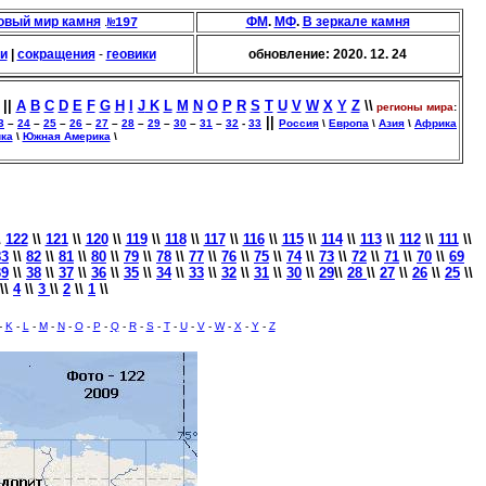
овый мир камня
.
ФМ
.
МФ
.
В зеркале камня
№197
и
|
сокращения
-
геовики
обновление:
2020
. 12. 24
||
A
B
C
D
E
F
G
H
I
J
K
L
M
N
O
P
R
S
T
U
V
W
X
Y
Z
\\
регионы мира
:
||
3
–
24
–
25
–
26
–
27
–
28
–
29
–
30
–
31
–
32
-
33
Россия
\
Европа
\
Азия
\
Африка
ка
\
Южная Америка
\
\
122
\\
121
\\
120
\\
119
\\
118
\\
117
\\
116
\\
115
\\
114
\\
113
\\
112
\\
111
\\
83
\\
82
\\
81
\\
80
\\
79
\\
78
\\
77
\\
76
\\
75
\\
74
\\
73
\\
72
\\
71
\\
70
\\
69
39
\\
38
\\
37
\\
36
\\
35
\\
34
\\
33
\\
32
\\
31
\\
30
\\
29
\\
28
\\
27
\\
26
\\
25
\\
\\
4
\\
3
\\
2
\\
1
\\
-
K
-
L
-
M
-
N
-
O
-
P
-
Q
-
R
-
S
-
T
-
U
-
V
-
W
-
X
-
Y
-
Z