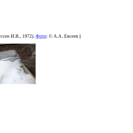
ссен И.В., 1972).
Фото
: © А.А. Евсеев ||