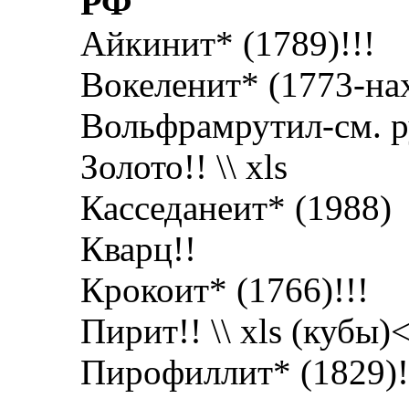
РФ
Айкинит* (1789)!!!
Вокеленит* (1773-нах
Вольфрамрутил-см. 
Золото!! \\ xls
Касседанеит* (1988)
Кварц!!
Крокоит* (1766)!!!
Пирит!! \\ xls (кубы)
Пирофиллит* (1829)!!