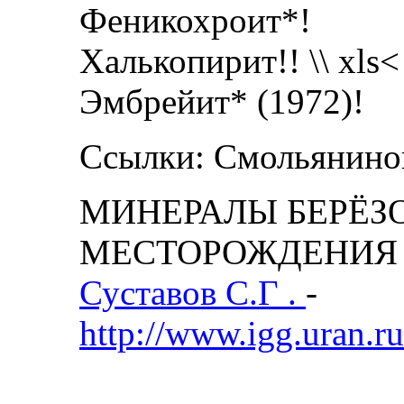
Феникохроит*!
Халькопирит!! \\ xls<
Эмбрейит* (1972)!
Ссылки: Смольянинов
МИНЕРАЛЫ БЕРЁЗ
МЕСТОРОЖДЕНИЯ
Суставов С.Г .
-
http://www.igg.uran.r