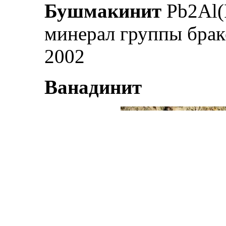
Бушмакинит
Pb2Al(
минерал группы браке
2002
Ванадинит