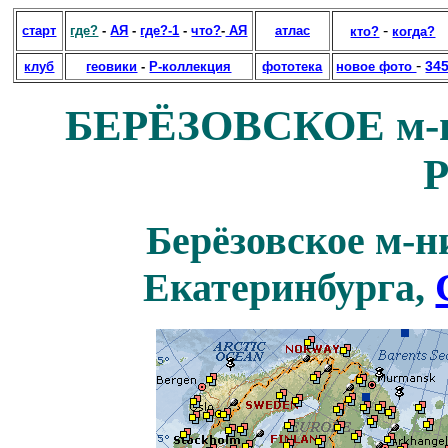
-
старт
где?
-
АЯ
-
где?-1
-
что?
-
АЯ
атлас
кто?
когда?
-
34
клуб
геовики
-
Р-коллекция
фототека
новое фото
БЕРЁЗОВСКОЕ м-ни
Р
Берёзовское м-ни
Екатеринбурга,