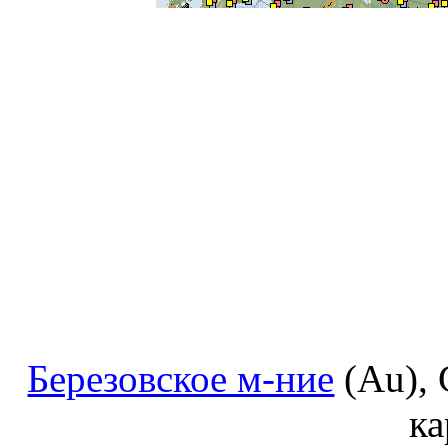
Березовское м-ние
(Au), 
ка