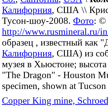
Калифорния
, США
\\ Кри
Тусон-шоу-2008.
Фото
:
http://www.rusmineral.ru/i
образец , известный как "
Калифорния
, США) из со
музея в Хьюстоне; высота е
"The Dragon" - Houston Mu
specimen, shown at Tucson
Copper King mine, Schroe