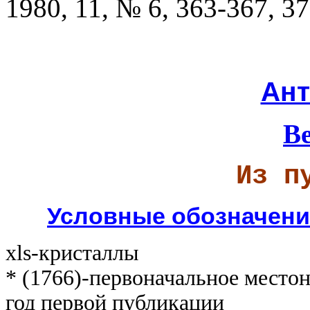
1980, 11, № 6, 363-367, 37
Ант
В
Из п
Условные обозначени
xls-кристаллы
* (1766)-первоначальное местона
год первой публикации