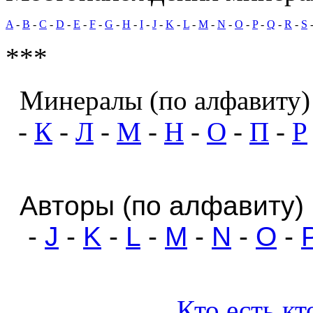
A
-
B
-
C
-
D
-
E
-
F
-
G
-
H
-
I
-
J
-
K
-
L
-
M
-
N
-
O
-
P
-
Q
-
R
-
S
***
Минералы (по алфавиту)
-
К
-
Л
-
М
-
Н
-
О
-
П
-
Р
Авторы (по алфавиту) 
-
J
-
K
-
L
-
M
-
N
-
O
-
Кто есть к