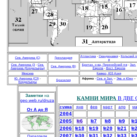
Атлантика
-
Скандинавия
-
Кольский п
Сев. Америка (С)
Гренландия
в
Сев. Америка (З
-
Сев.
Британ. о-ва, Пиренейский п-в
-
Зап.
Сев. Америка (В)
Америка (Кордильеры)
Европа
-
Вост. Европа
Мексика
Кавказ, ЮЗ Азия
Ю. Америка (СЗ)
-
Африка
-
Сев. и Зап.
–
Экв. и Южн
–
Бразилия
Кордильеры
Вост.
Заметки
на
КАМНИ МИРА
В ДВЕ
geo.web.ru/druza
сумма
янв
фев
март
апр
м
От А до Я
2004
2005
№6
№7
№8
№9
№
2006
№18
№19
№20
№21
№
2007
№30
№31
№32
№33
№
Параллели