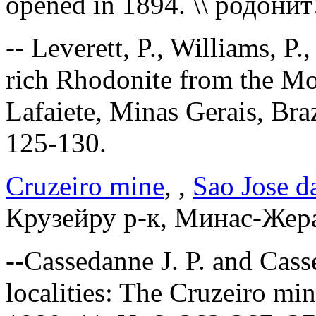
opened in 1894.
\\ родонит
-- Leverett, P., Williams, 
rich Rhodonite from the M
Lafaiete, Minas Gerais, Bra
125-130.
Cruzeiro mine
, ,
Sao Jose da
Крузейру р-к, Минас-Жера
--Cassedanne J. P. and Cas
localities: The Cruzeiro min