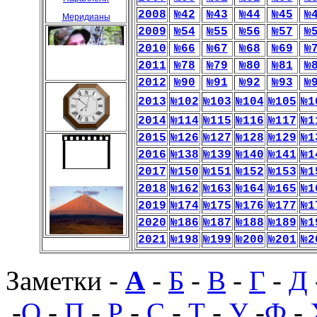
2008
№42
№43
№44
№45
№
Меридианы
2009
№54
№55
№56
№57
№
2010
№66
№67
№68
№69
№
2011
№78
№79
№80
№81
№
2012
№90
№91
№92
№93
№
2013
№102
№103
№104
№105
№1
2014
№114
№115
№116
№117
№1
2015
№126
№127
№128
№129
№1
2016
№138
№139
№140
№141
№1
2017
№150
№151
№152
№153
№1
2018
№162
№163
№164
№165
№1
2019
№174
№175
№176
№177
№1
2020
№186
№187
№188
№189
№1
2021
№198
№199
№200
№201
№2
Заметки -
А
-
Б
-
В
-
Г
-
Д
-
О
-
П
-
Р
-
С
-
Т
-
У
-
Ф
-