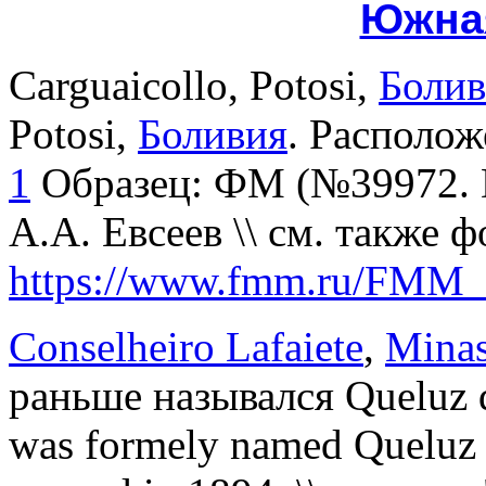
Южна
Carguaicollo, Potosi,
Болив
Potosi,
Боливия
. Располо
1
Образец: ФМ (№39972. D
А.А. Евсеев \\ см. также ф
https://www.fmm.ru/FMM
Conselheiro Lafaiete
,
Minas
раньше назывался Queluz d
was formely named Queluz