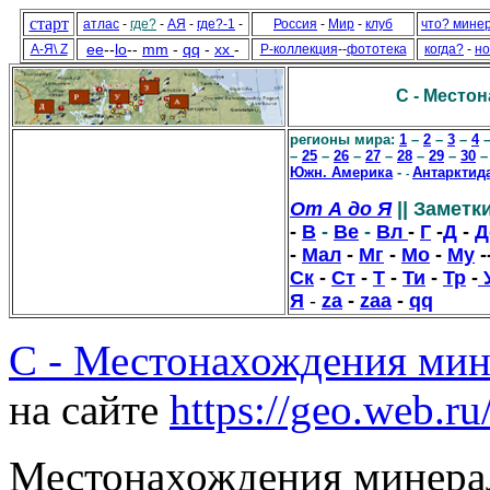
старт
атлас
-
где?
-
АЯ
-
где?-1
-
Россия
-
Мир
-
клуб
что? мине
ee
--
lo
--
mm
-
qq
-
xx
-
А-Я\ Z
Р-коллекция
--
фототека
когда?
-
но
C - Местон
регионы мира:
1
–
2
–
3
–
4
–
25
–
26
–
27
–
28
–
29
–
30
Южн. Америка
-
Антарктид
-
От А до Я
|| Заметк
-
В
-
Ве
-
Вл
-
Г
-
Д
-
Д
-
Мал
-
Мг
-
Мо
-
Му
-
Ск
-
Ст
-
Т
-
Ти
-
Тр
-
Я
-
za
-
zaa
-
qq
C - Местонахождения мине
на сайте
https://geo.web.ru
Местонахождения минерал