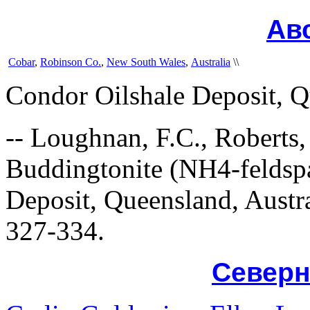
Ав
Cobar
,
Robinson Co.
,
New South Wales
,
Australia
\\
Condor Oilshale Deposit, Q
--
Loughnan, F.C., Roberts, 
Buddingtonite (NH4-feldspa
Deposit, Queensland, Austr
327-334.
Северн