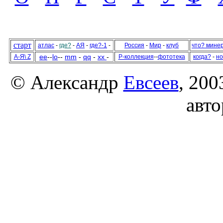
старт
атлас
-
где?
-
АЯ
-
где?-1
-
Россия
-
Мир
-
клуб
что? мине
ee
--
lo
--
mm
-
qq
-
xx
-
А-Я\ Z
Р-коллекция
--
фототека
когда?
-
но
© Александр
Евсеев
, 200
авто