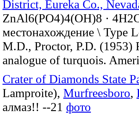
District, Eureka Co., Neva
ZnAl6(PO4)4(OH)8 · 4H2O
местонахождение \ Type Loca
M.D., Proctor, P.D. (1953) F
analogue of turquois. Amer
Crater of Diamonds State P
Lamproite),
Murfreesboro
,
алмаз!! --21
фото