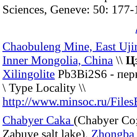
Sciences, Geneve: 50: 177-
Chaobuleng Mine, East Uji
Inner Mongolia, China
\\
Ц
Xilingolite
Pb3Bi2S6 - пер
\ Type Locality \\
http://www.minsoc.ru/File
Chabyer Caka
(Chabyer Co
Zabuye salt lake),
Zhongba