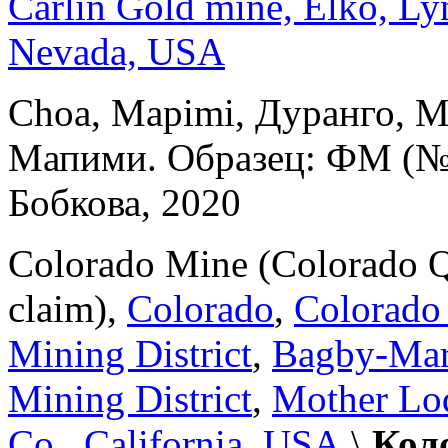
Carlin Gold mine, Elko, Ly
Nevada, USA
Choa, Mapimi, Дуранго, Ме
Мапими.
Образец: ФМ
(№
Бобкова, 2020
Colorado Mine (Colorado Q
claim),
Colorado
,
Colorado 
Mining District
,
Bagby-Mar
Mining District
,
Mother Lo
Co.
,
California
,
USA
\
Кол