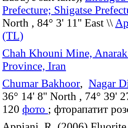
Prefecture; Shigatse Prefect
North , 84° 3' 11'' East
\\
Ap
(TL)
Chah Khouni Mine, Anarak D
Province, Iran
Chumar Bakhoor
,
Nagar Di
36° 14' 8'' North , 74° 39' 
120
фото
;
фторапатит розо
Appiani, R. (2006) Fluorit