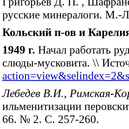
Григорьев Д. П. , Шафра
русские минералоги. М.-Л. 
Кольский п-ов и Карели
1949 г.
Начал работать ру
слюды-мусковита.
\\ Исто
action=view&selindex=2&s
Лебедев В.И., Римская-Ко
ильменитизации перовскит
66. № 2. С. 257-260.