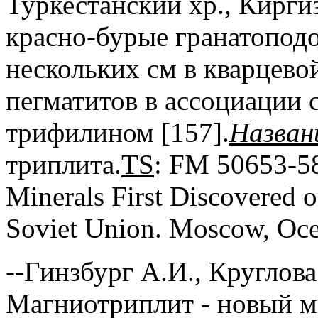
Туркестанский хр., Кирги
красно-бурые гранатопод
нескольких см в кварцево
пегматитов в ассоциации 
трифилином [157].
Назван
триплита.
TS
: FM 50653-58
Minerals First Discovered o
Soviet Union. Moscow, Ocea
--Гинзбург А.И., Круглова
Магниотриплит - новый ми