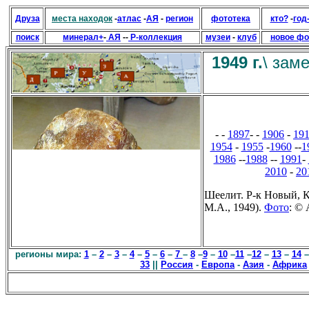
Друза
места находок
-
атлас
-
АЯ
-
регион
фототека
кто?
-
год
поиск
минерал+
-
АЯ
--
Р-коллекция
музеи
-
клуб
новое фо
1949 г.
\
заме
- -
1897
- -
1906
-
19
1954
-
1955
-
1960
--
1
1986
--
1988
-
-
1991
-
2010
-
20
Шеелит. Р-к Новый, К
М.А., 1949).
Фото
: © 
регионы мира:
1
–
2
–
3
–
4
–
5
–
6
–
7
–
8
–
9
–
10
–
11
–
12
–
13
–
14
33
||
Россия
-
Европа
-
Азия
-
Африка