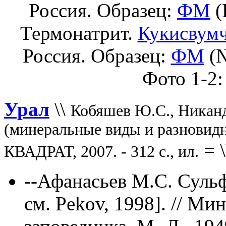
Россия. Образец:
ФМ
(
Термонатрит.
Кукисвум
Россия. Образец:
ФМ
(№
Фото 1-2:
Урал
\\
Кобяшев Ю.С., Никан
(минеральные виды и разновидн
=
\
КВАДРАТ, 2007. - 312 с., ил.
--Афанасьев М.С. Суль
см. Pekov, 1998]. // М