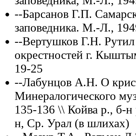
заповедника, М.-Л., 194
--Барсанов Г.П. Самарс
заповедника. М.-Л., 194
--Вертушков Г.Н. Рутил
окрестностей г. Кыштыма
19-25
--Лабунцов А.Н. О крис
Минералогического музе
135-136 \\ Койва р., б-
н, Ср. Урал (в шлихах)