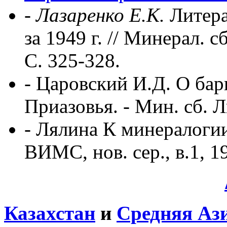
-
Лазаренко Е.К.
Литера
за 1949 г. // Минерал. с
С. 325-328.
- Царовский И.Д. О бар
Приазовья. - Мин. сб. Ль
- Лялина К минералогии
ВИМС, нов. сер., в.1, 1
Казахстан
и
Средняя Аз