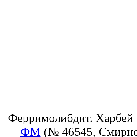
Ферримолибдит. Харбей р
ФМ
(№ 46545, Смирнов