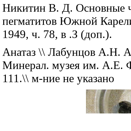
Никитин В. Д. Основные 
пегматитов Южной Карелии
1949, ч. 78, в .З (доп.).
Анатаз \\ Лабунцов А.Н. А
Минерал. музея им. А.Е. Ф
111.\\ м-ние не указано