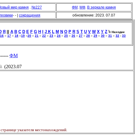
Новый мир камня
.
№227
ФМ
.
МФ
.
В зеркале камня
геовики
- - |
сокращения
обновление: 2023. 07.07
Ю
Я
||
A
B
C
D
E
F
G
H
I
J
K
L
M
N
O
P
R
S
T
U
V
W
X
Y
Z
\
\ Находки
16
–
17
–
18
–
19
–
20
–
21
–
22
–
23
–
24
–
25
–
26
–
27
–
28
–
29
–
30
–
31
–
32
-
33
-------
ФМ
\\ (2023.07
 странице указателя местонахождений.