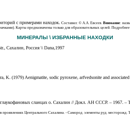
иторий с примерами находок.
Составил: © А.А. Евсеев.
Внимание
: наз
начками). Карты предназначены только для образовательных целей.
Подробнее
МИНЕРАЛЫ \ ИЗБРАННЫЕ НАХОДКИ
tr., Сахалин, Россия \\ Dana,1997
a, K. (1979) Aenigmatite, sodic pyroxene, arfvedsonite and associated 
лаукофановых сланцах о. Сахалин // Докл. АН СССР. – 1967. – Т. 1
в проявлениях Центрального Сахалина. - Самород. элементы руд. месторожд. Ти