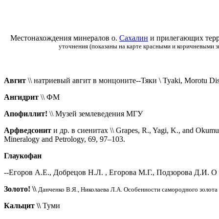
Местонахождения минералов о.
Сахалин
и прилегающих терр
уточнения (показаны на карте красными и коричневыми з
Авгит
\\ натриевый авгит в монцоните--Тяки \ Tyaki, Morotu Dis
Ангидрит
\\ ФМ
Апофиллит!
\\ Музей землеведения МГУ
Арфведсонит
и др. в сиенитах
\\
Grapes, R., Yagi, K., and Okumur
Mineralogy and Petrology, 69, 97–103.
Глаукофан
--
Егоров А.Е., Добрецов Н.Л. , Егорова М.Г., Подзорова Д.И. О г
Золото! \\
Данченко В.Я., Николаева Л.А. Особенности самородного золота 
Кальцит \\
Туми