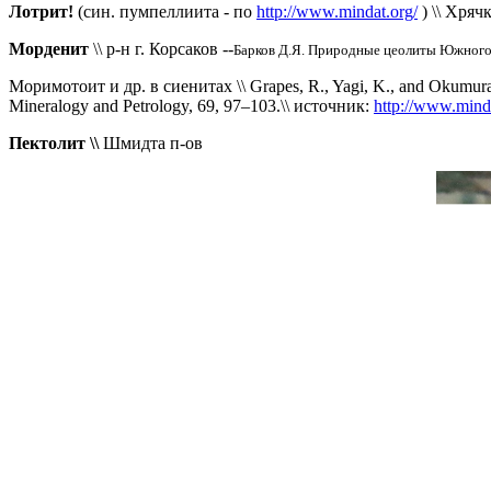
Лотрит!
(син. пумпеллиита - по
http://www.mindat.org/
) \\ Хряч
Морденит
\\ р-н г. Корсаков --
Барков Д.Я. Природные цеолиты Южного С
Моримотоит и др. в сиенитах
\\
Grapes, R., Yagi, K., and Okumura,
Mineralogy and Petrology, 69, 97–103
.
\\ источник:
http://www.mind
Пектолит \\
Шмидта п-ов