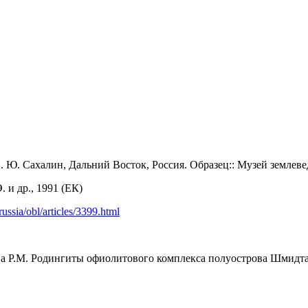
 Ю. Сахалин, Дальний Восток, Россия. Образец:: Музей землеве
 и др., 1991 (ЕК)
russia/obl/articles/3399.html
ова Р.М. Родингиты офиолитового комплекса полуострова Шмидта 