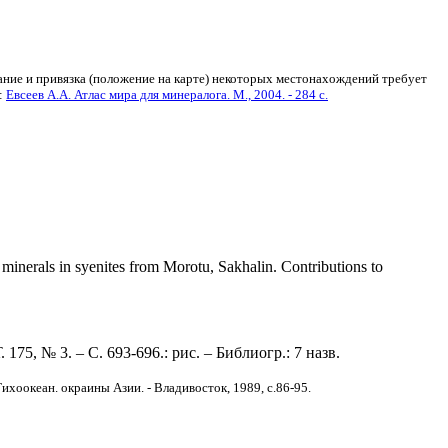
вание и привязка (положение на карте) некоторых местонахождений требует
:
Евсеев А.А. Атлас мира для минералога. М., 2004. - 284 с.
minerals in syenites from Morotu, Sakhalin. Contributions to
75, № 3. – С. 693-696.: рис. – Библиогр.: 7 назв.
хоокеан. окраины Азии. - Владивосток, 1989, с.86-95.