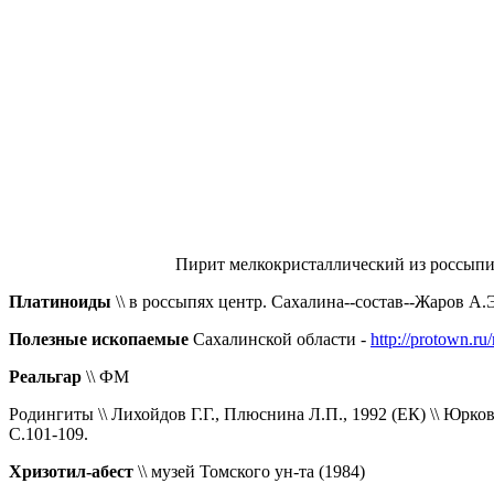
Пирит мелкокристаллический из россыпи.
Платиноиды
\\ в россыпях центр. Сахалина--состав--Жаров А.Э.
Полезные ископаемые
Сахалинской области -
http://protown.ru/
Реальгар
\\ ФМ
Родингиты \\ Лихойдов Г.Г., Плюснина Л.П., 1992 (ЕК) \\ Юрк
С.101-109.
Хризотил-абест
\\ музей Томского ун-та
(1984)