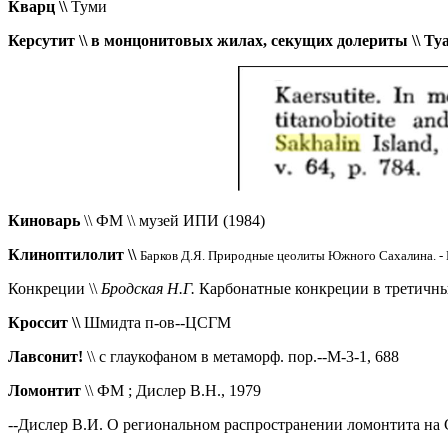
Кварц \\
Туми
Керсутит \\ в монцонитовых жилах, секущих долериты \\ Tyaki,
Киноварь
\\ ФМ
\\ музей ИПИ (1984)
Клиноптилолит \\
Барков Д.Я. Природные цеолиты Южного Сахалина. - В
Конкреции \
\
Бродская Н.Г.
Карбонатные конкреции в третичных
Кроссит \\
Шмидта п-ов--ЦСГМ
Лавсонит!
\\ с глаукофаном в метаморф. пор.--М-3-1, 688
Ломонтит
\\ ФМ ; Дислер В.Н., 1979
--Дислер В.И. О региональном распространении ломонтита на С