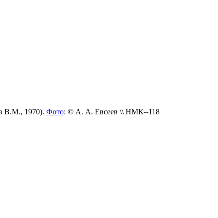
 В.М., 1970).
Фото
: © А. А. Евсеев \\ НМК--118