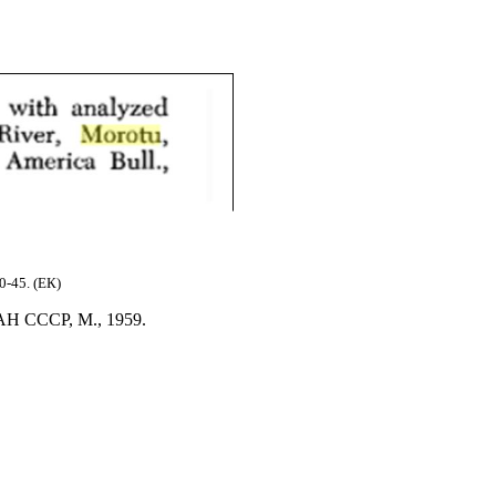
0-45. (ЕК)
АН СССР, М., 1959.