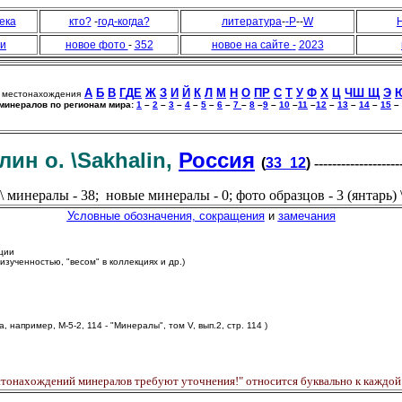
ека
кто?
-
год-когда?
литература
-
-Р
--
W
еи
новое фото
-
352
новое на сайте
-
2023
А
Б
В
Г
Д
Е
Ж
З
И
Й
К
Л
М
Н
О
П
Р
С
Т
У
Ф
Х
Ц
Ч
Ш Щ
Э
местонахождения
минералов по регионам мира:
1
–
2
–
3
–
4
–
5
–
6
–
7
–
8
–
9
–
10
–
11
–
12
–
13
–
14
–
15
–
лин о. \Sakhalin,
Россия
(
33_12
)
------------------
\ минералы - 38; новые минералы - 0; фото образцов - 3 (янтарь) 
Условные обозначения, сокращения
и
замечания
ации
зученностью, "весом" в коллекциях и др.)
а, например, М-5-2, 114 - "Минералы", том V, вып.2, стр. 114 )
стонахождений минералов требуют уточнения!" относится буквально к каждой