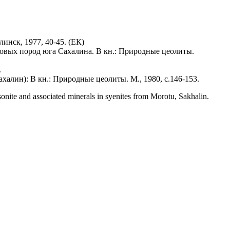
нск, 1977, 40-45. (ЕК)
товых пород юга Сахалина. В кн.: Природные цеолиты.
.
алин): В кн.: Природные цеолиты. М., 1980, с.146-153.
onite and associated minerals in syenites from Morotu, Sakhalin.