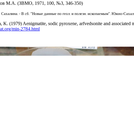
ков М.А. (ЗВМО, 1971, 100, №3, 346-350)
ахалина. - В сб. "Новые данные по геол. и полезн. ископаемым". Южно-Сахали
 K. (1979) Aenigmatite, sodic pyroxene, arfvedsonite and associated m
at.org/min-2784.html