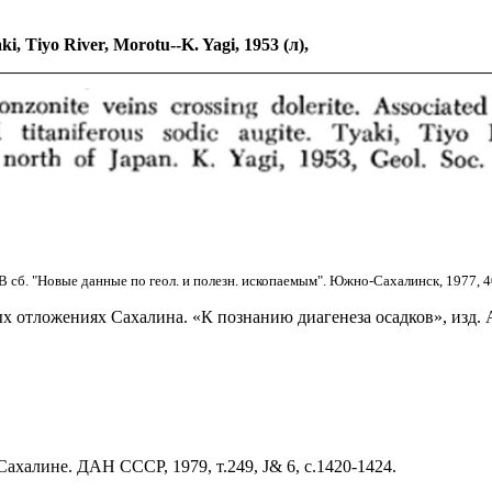
 Tiyo River, Morotu--K. Yagi, 1953 (л),
 сб. "Новые данные по геол. и полезн. ископаемым". Южно-Сахалинск, 1977, 4
 отложениях Сахалина. «К познанию диагенеза осадков», изд. 
ахалине. ДАН СССР, 1979, т.249, J& 6, с.1420-1424.