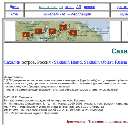
Друза
места находок
-
атлас
-
АЯ
-
регион
фотот
клуб
минерал+
-
АЯ
--
Р-коллекция
муз
Саха
Сахалин
остров, Россия \
Sakhalin Island
,
Sakhalin Oblast
,
Russia
xls-кристаллы
* (1766)-первоначальное местонахождение минерала (type locality) и год первой публик
!-образцы и находки, примечательные в каком-либо отношении (размерами кристаллов, и
!!-превосходные образцы, выдающиеся находки
!!!-одни из самых лучших (исключительных) образцов, самые знаменитые находки
ВИС - В.И. Степанов
ЕК - картотека местонахождений минералов А.А. Евсеева
М - Минералы: Справочник. Т. I-V. - М. : Наука, 1960-2003. (указаны том, выпуск и страниц
МК (= WS) - Мир камня (= World of Stones) (журнал), 1993-1997, №№1-12
ФМ (= ММ) - Минералогический музей им. А. Е. Ферсмана РАН (Москва)
РЖ - Реферативный журнал "Геология"
Примечание:
"Названия и привязка ме