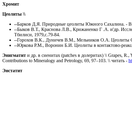
Хромит
Цеолиты \\
--
Барков Д.Я. Природные цеолиты Южного Сахалина. - В с
--Быков В.Т., Краснова Л.В., Крижаненко Г .А. и'др. И
Тбилиси, 1979,с.79-84.
--
Горохов
В.К., Дуничев В.М., Мельников O.A. Цеолиты Са
--Юркова P.M., Воронин Б.И. Цеолиты в контактово-реакц
Энигматит
и др. в сиенитах
(patches в долеритах)
\\
Grapes, R., 
Contributions to Mineralogy and Petrology, 69, 97–103.
\\
читать
-
h
Энстатит