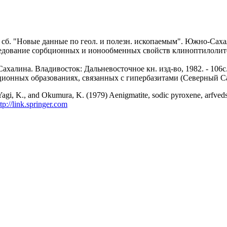
б. "Новые данные по геол. и полезн. ископаемым". Южно-Сахали
сследование сорбционных и ионообменных свойств клиноптилоли
халина. Владивосток: Дальневосточное кн. изд-во, 1982. - 106с
ионных образованиях, связанных с гипербазитами (Северный Сах
Yagi, K., and Okumura, K. (1979) Aenigmatite, sodic pyroxene, arfveds
ttp://link.springer.com