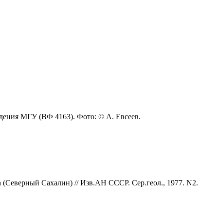
дения МГУ (ВФ 4163). Фото: © А. Евсеев.
(Северный Сахалин) // Изв.АН СССР. Сер.геол., 1977. N2.