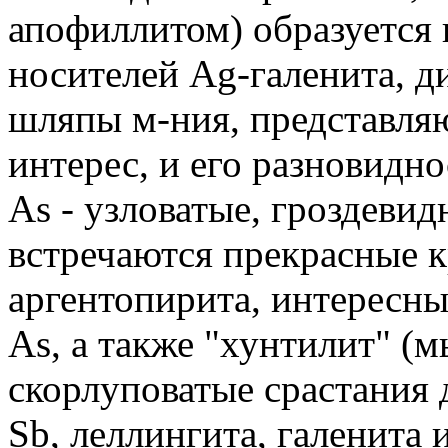
апофиллитом) образуется 
носителей Ag-галенита, д
шляпы м-ния, представля
интерес, и его разновидн
As - узловатые, гроздевид
встречаются прекрасные 
аргентопирита, интересн
As, а также "хунтилит" (
скорлуповатые срастания 
Sb, леллингита, галенита 