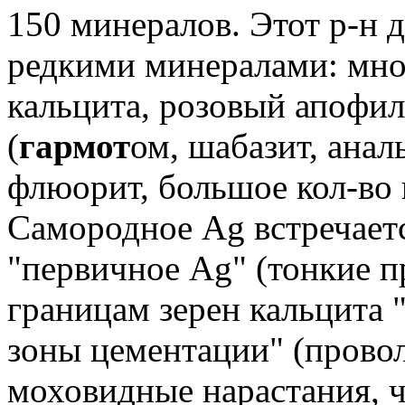
150 минералов. Этот р-н 
редкими минералами: мно
кальцита, розовый апофил
(
гармот
ом, шабазит, анал
флюорит, большое кол-во
Самородное Ag встречает
"первичное Ag" (тонкие п
границам зерен кальцита 
зоны цементации" (прово
моховидные нарастания, ч