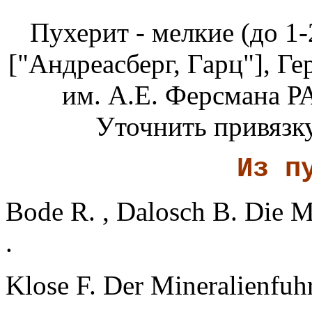
Пухерит - мелкие (до 1
["Андреасберг, Гарц"], Г
им. А.Е. Ферсмана РА
Уточнить привязку
Из п
Bode R. , Dalosch B. Die M
.
Klose F. Der Mineralienfuhr