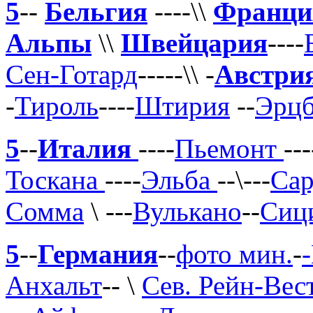
5
--
Бельгия
----\\
Франци
Альпы
\\
Швейцария
----
Сен-Готард
-
----\\
-
Австри
-
Тироль
----
Штирия
--
Эрцб
5
--
Италия
----
Пьемонт
---
Тоскана
----
Эльба
--\---
Са
Сомма
\
---
Вулькано
--
Сиц
5
--
Германия
--
фото мин.
-
Анхальт
-- \
Сев. Рейн-Вес