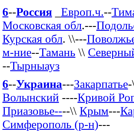
6
--
Россия
_
Европ.ч.
--
Тим
Московская обл
.---
Подоль
Курская обл
. \\---
Поволжь
м-ние
--
Тамань
\\
Северный
--
Тырныауз
6
--
Украина
---
Закарпатье
-
Волынский
---
-
Кривой Ро
Приазовье--
--\\
Крым
---
Ка
Симферополь (р-н)
---