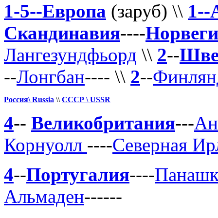
1-5--Европа
(заруб) \\
1--
Скандинавия
----
Норвег
Лангезундфьорд
\\
2
--
Шве
--
Лонгбан
---- \\
2
--
Финлян
Россия\ Russia
\\
СССР \ USSR
4
--
Великобритания
---
Ан
Кор
нуолл
----
Северная Ир
4
--
Португалия
----
Панашк
Альмаден
------