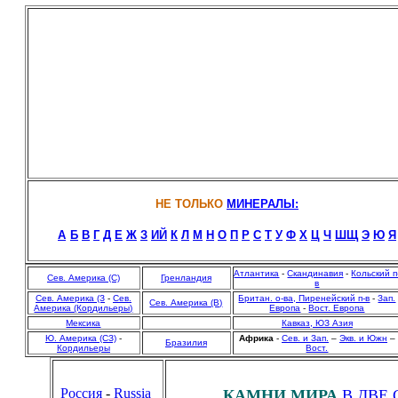
НЕ ТОЛЬКО
М
ИНЕРАЛЫ:
А
Б
В
Г
Д
Е
Ж
З
ИЙ
К
Л
М
Н
О
П
Р
С
Т
У
Ф
Х
Ц
Ч
ШЩ
Э
Ю
Я
Атлантика
-
Скандинавия
-
Кольский п
Сев. Америка (С)
Гренландия
в
Сев. Америка (З
-
Сев.
Британ. о-ва, Пиренейский п-в
-
Зап.
Сев. Америка (В)
Америка (Кордильеры)
Европа
-
Вост. Европа
Мексика
Кавказ, ЮЗ Азия
Ю. Америка (СЗ)
-
Африка
-
Сев. и Зап.
–
Экв. и Южн
–
Бразилия
Кордильеры
Вост.
Россия
-
Russia
КАМНИ МИРА
В ДВЕ