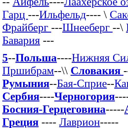
--
Айфель
----
Лаахерское о
Гарц
---
Ильфельд
---- \
Сак
Фрайберг
---
Шнееберг
--\
Бавария
---
5
--
Польша
----
Нижняя Си
Пршибрам
--\\
Словакия
-
Румыния
--
Бая-Сприе
--
Ка
Сербия
----
Черногория
---
Босния-Герцеговина
-----
Греция
----
Лаврион
-----