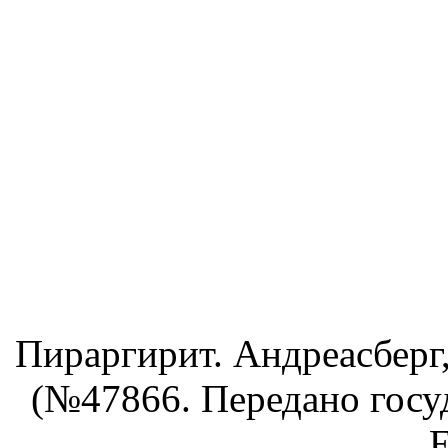
Пираргирит. Андреасберг
(№47866. Передано госуд
Е