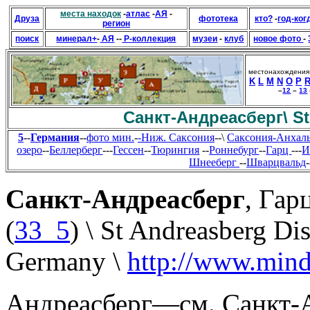
места находок
-
атлас
-
АЯ
-
Друза
фототека
кто?
-
год-ког
регион
поиск
минерал+
-
АЯ
--
Р-коллекция
музеи
-
клуб
новое фото
-
местонахождения
K
L
M
N
O
P
–
12
–
13
Санкт-Андреасберг\
S
5
--
Германия
--
фото мин.
-
-Ниж. Саксония
--\
Саксония-Анхаль
озеро
--
Беллерберг
---
Гессен
--
Тюрингия
--
Роннебург
--
Гарц
---
И
Шнееберг
--
Шварцвальд
-
Санкт-Андреасберг
, Гар
(
33_5
) \ St Andreasberg Di
Germany \
http://www.mind
Андреасберг—см. Санкт-Ан