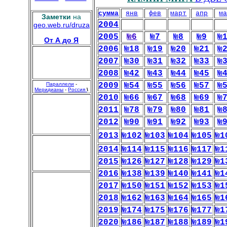
сумма
янв
фев
март
апр
м
Заметки
на
2004
geo.web.ru/druza
2005
№6
№7
№8
№9
№
От А до Я
2006
№18
№19
№20
№21
№
2007
№30
№31
№32
№33
№
2008
№42
№43
№44
№45
№
Параллели
-
2009
№54
№55
№56
№57
№
Меридианы
-
Россия
\
2010
№66
№67
№68
№69
№
2011
№78
№79
№80
№81
№
2012
№90
№91
№92
№93
№
2013
№102
№103
№104
№105
№1
2014
№114
№115
№116
№117
№1
2015
№126
№127
№128
№129
№1
2016
№138
№139
№140
№141
№1
2017
№150
№151
№152
№153
№1
2018
№162
№163
№164
№165
№1
2019
№174
№175
№176
№177
№1
2020
№186
№187
№188
№189
№1