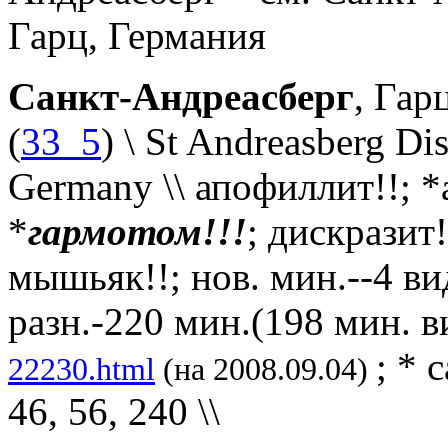
Гарц, Германия
Санкт-Андреасберг
, Гар
(
33_5
) \ St Andreasberg Di
Germany
\\ апофиллит!!; 
*
гармотом!!!
; дискразит!
мышьяк!!; нов. мин.--4 ви
разн.-220 мин.(198 мин. в
; * 
22230.html
(на 2008.09.04)
46, 56, 240 \\