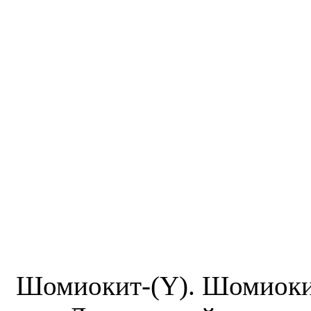
Шомиокит-(Y). Шомиокит