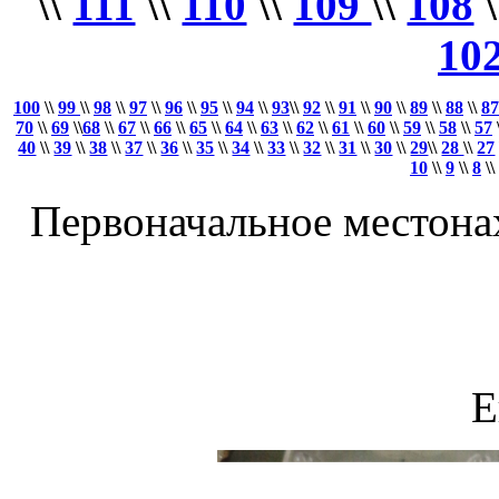
\\
111
\\
110
\\
109
\\
108
\
10
100
\\
99
\\
98
\\
97
\\
96
\\
95
\\
94
\\
93
\\
92
\\
91
\\
90
\\
89
\\
88
\\
87
70
\\
69
\\
68
\\
67
\\
66
\\
65
\\
64
\\
63
\\
62
\\
61
\\
60
\\
59
\\
58
\\
57
40
\\
39
\\
38
\\
37
\\
36
\\
35
\\
34
\\
33
\\
32
\\
31
\\
30
\\
29
\\
28
\\
27
10
\\
9
\\
8
\\
Первоначальное местонахо
Е