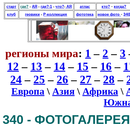
-
старт
где?
-
АЯ
-
где?-1
-
что?
-
АЯ
атлас
кто?
когда?
-
34
клуб
геовики
-
Р-коллекция
фототека
новое фото
регионы мира
:
1
–
2
–
3
12
–
13
–
14
–
15
–
16
–
1
24
–
25
–
26
–
27
–
28
–
Европа
\
Азия
\
Африка
\
Южна
340 - ФОТОГАЛЕРЕ