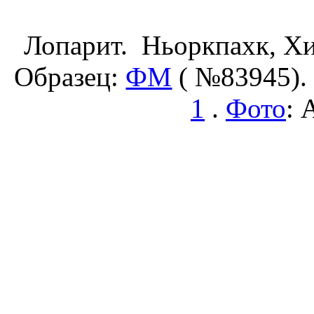
Лопарит. Ньоркпахк, Хи
Образец:
ФМ
( №83945).
1
.
Фото
: 